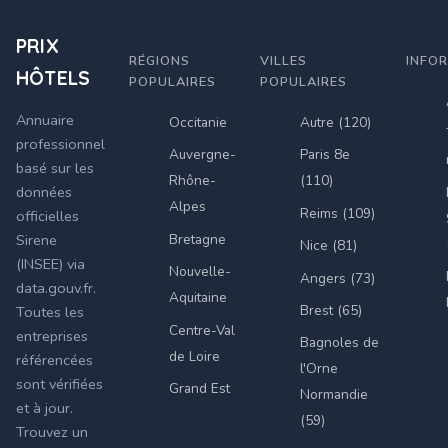
PRIX
RÉGIONS
VILLES
INFO
HÔTELS
POPULAIRES
POPULAIRES
Annuaire
Occitanie
Autre (120)
professionnel
Auvergne-
Paris 8e
basé sur les
Rhône-
(110)
données
Alpes
Reims (109)
officielles
Bretagne
Sirene
Nice (81)
(INSEE) via
Nouvelle-
Angers (73)
data.gouv.fr.
Aquitaine
Brest (65)
Toutes les
Centre-Val
entreprises
Bagnoles de
de Loire
référencées
l'Orne
sont vérifiées
Grand Est
Normandie
et à jour.
(59)
Trouvez un