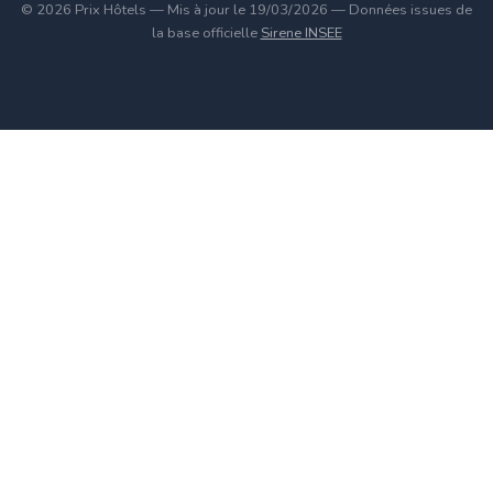
© 2026 Prix Hôtels — Mis à jour le 19/03/2026 — Données issues de
la base officielle
Sirene INSEE