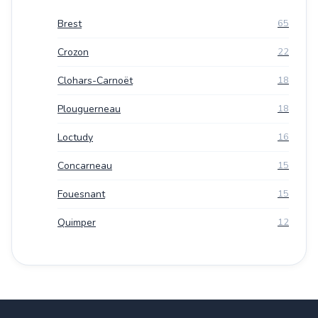
Brest
65
Crozon
22
Clohars-Carnoët
18
Plouguerneau
18
Loctudy
16
Concarneau
15
Fouesnant
15
Quimper
12