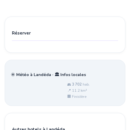
Réserver
☀️ Météo à Landéda · 🏛️ Infos locales
👥
3 702
hab.
📍 11.2 km²
🏢 Finistère
Autres hotels à Landéda