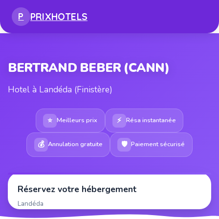
PRIX
HOTELS
P
BERTRAND BEBER (CANN)
Hotel à Landéda (Finistère)
⭐
⚡
Meilleurs prix
Résa instantanée
💰
🛡
Annulation gratuite
Paiement sécurisé
Réservez votre hébergement
Landéda