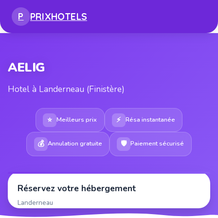
PRIX
HOTELS
P
AELIG
Hotel à Landerneau (Finistère)
⭐
⚡
Meilleurs prix
Résa instantanée
💰
🛡
Annulation gratuite
Paiement sécurisé
Réservez votre hébergement
Landerneau