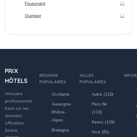
Fouesnant
15
Quimper
12
PRIX
RÉGIONS
VILLES
INFO
HÔTELS
POPULAIRES
POPULAIRES
Annuaire
Occitanie
Autre (120)
professionnel
Auvergne-
Paris 8e
basé sur les
Rhône-
(110)
données
Alpes
Reims (109)
officielles
Bretagne
Sirene
Nice (81)