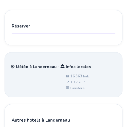
Réserver
☀️ Météo à Landerneau · 🏛️ Infos locales
👥
16 363
hab.
📍 13.7 km²
🏢 Finistère
Autres hotels à Landerneau