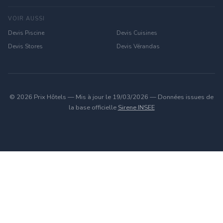
VOIR AUSSI
Devis Piscine
Devis Cuisines
Devis Stores
Devis Vérandas
© 2026 Prix Hôtels — Mis à jour le 19/03/2026 — Données issues de
la base officielle
Sirene INSEE