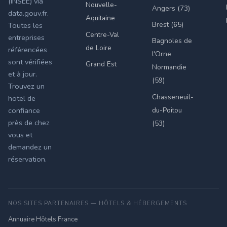
(INSEE) via
Nouvelle-
Angers (73)
data.gouv.fr.
Aquitaine
Brest (65)
Toutes les
Centre-Val
entreprises
Bagnoles de
de Loire
référencées
l'Orne
sont vérifiées
Grand Est
Normandie
et à jour.
(59)
Trouvez un
Chasseneuil-
hotel de
du-Poitou
confiance
près de chez
(53)
vous et
demandez un
réservation.
NOS SITES PARTENAIRES — HÔTELS & HÉBERGEMENTS
Annuaire Hôtels France