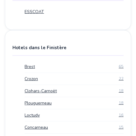
ESSCOAT
Hotels dans le Finistère
Brest
65
Crozon
22
Clohars-Carnoët
18
Plouguerneau
18
Loctudy
16
Concarneau
15