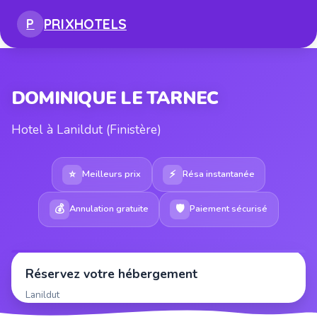
PRIX
HOTELS
P
DOMINIQUE LE TARNEC
Hotel à Lanildut (Finistère)
⭐
⚡
Meilleurs prix
Résa instantanée
💰
🛡
Annulation gratuite
Paiement sécurisé
Réservez votre hébergement
Lanildut