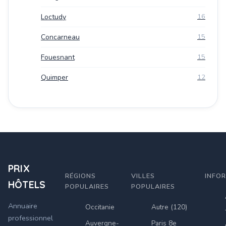
Loctudy
16
Concarneau
15
Fouesnant
15
Quimper
12
PRIX
RÉGIONS
VILLES
INFO
HÔTELS
POPULAIRES
POPULAIRES
Annuaire
Occitanie
Autre (120)
professionnel
Auvergne-
Paris 8e