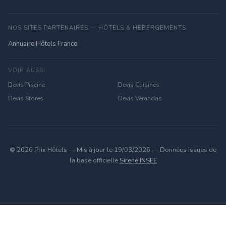
NOS SITES PARTENAIRES — HÔTELS & HÉBERGEMENTS
Annuaire Hôtels France
VOIR AUSSI
Devis Piscine
Devis Cuisines
Devis Stores
Devis Vérandas
© 2026 Prix Hôtels — Mis à jour le 19/03/2026 — Données issues de
la base officielle
Sirene INSEE