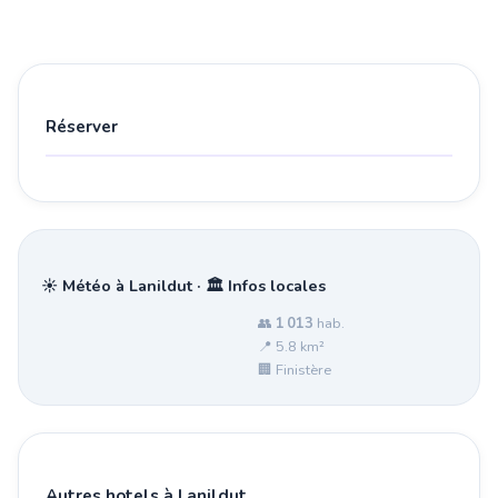
Réserver
☀️ Météo à Lanildut · 🏛️ Infos locales
👥
1 013
hab.
📍 5.8 km²
🏢 Finistère
Autres hotels à Lanildut