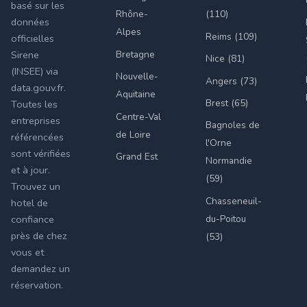
basé sur les
Rhône-
(110)
données
Alpes
Reims (109)
officielles
Bretagne
Sirene
Nice (81)
(INSEE) via
Nouvelle-
Angers (73)
data.gouv.fr.
Aquitaine
Brest (65)
Toutes les
Centre-Val
entreprises
Bagnoles de
de Loire
référencées
l'Orne
sont vérifiées
Grand Est
Normandie
et à jour.
(59)
Trouvez un
Chasseneuil-
hotel de
du-Poitou
confiance
près de chez
(53)
vous et
demandez un
réservation.