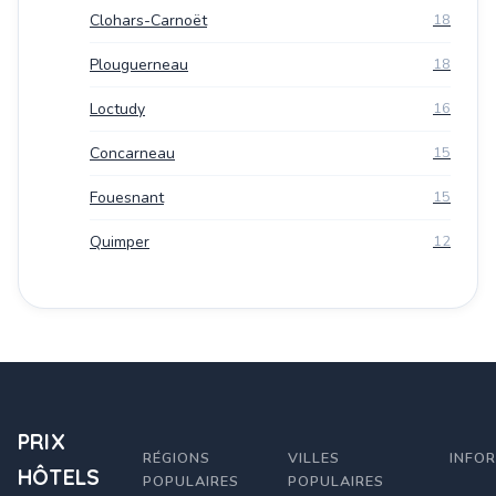
Clohars-Carnoët
18
Plouguerneau
18
Loctudy
16
Concarneau
15
Fouesnant
15
Quimper
12
PRIX
RÉGIONS
VILLES
INFO
HÔTELS
POPULAIRES
POPULAIRES