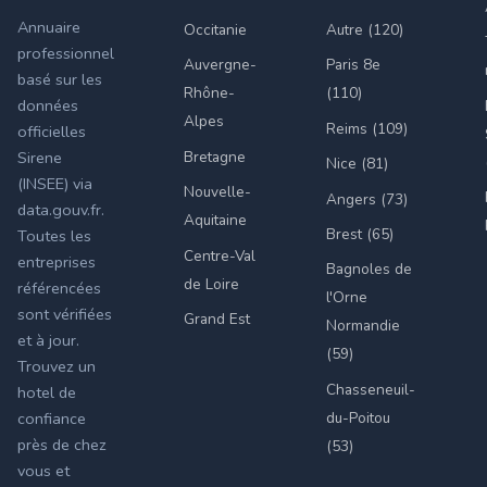
Annuaire
Occitanie
Autre (120)
professionnel
Auvergne-
Paris 8e
basé sur les
Rhône-
(110)
données
Alpes
Reims (109)
officielles
Bretagne
Sirene
Nice (81)
(INSEE) via
Nouvelle-
Angers (73)
data.gouv.fr.
Aquitaine
Brest (65)
Toutes les
Centre-Val
entreprises
Bagnoles de
de Loire
référencées
l'Orne
sont vérifiées
Grand Est
Normandie
et à jour.
(59)
Trouvez un
Chasseneuil-
hotel de
du-Poitou
confiance
près de chez
(53)
vous et