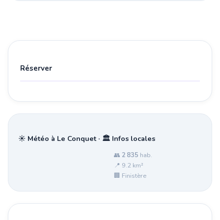
Réserver
☀️ Météo à Le Conquet · 🏛️ Infos locales
👥
2 835
hab.
📍 9.2 km²
🏢 Finistère