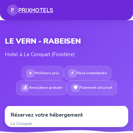
PRIX
HOTELS
P
LE VERN - RABEISEN
Hotel à Le Conquet (Finistère)
⭐
⚡
Meilleurs prix
Résa instantanée
💰
🛡
Annulation gratuite
Paiement sécurisé
Réservez votre hébergement
Le Conquet