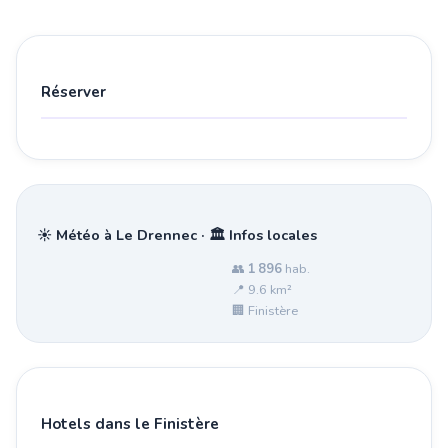
Réserver
☀️ Météo à Le Drennec · 🏛️ Infos locales
👥
1 896
hab.
📍 9.6 km²
🏢 Finistère
Hotels dans le Finistère