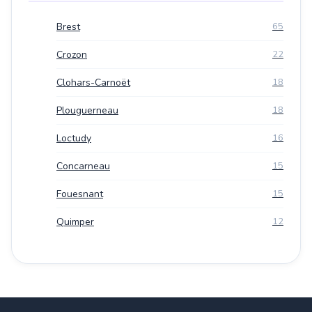
Brest
65
Crozon
22
Clohars-Carnoët
18
Plouguerneau
18
Loctudy
16
Concarneau
15
Fouesnant
15
Quimper
12