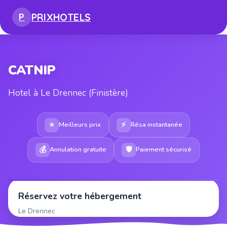
PRIX
HOTELS
P
CATNIP
Hotel à Le Drennec (Finistère)
⭐
⚡
Meilleurs prix
Résa instantanée
💰
🛡
Annulation gratuite
Paiement sécurisé
Réservez votre hébergement
Le Drennec