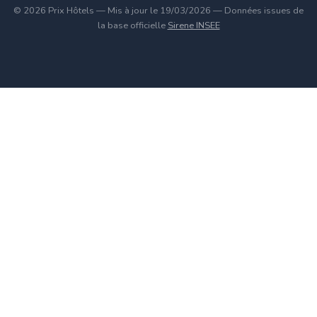
© 2026 Prix Hôtels — Mis à jour le 19/03/2026 — Données issues de
la base officielle
Sirene INSEE