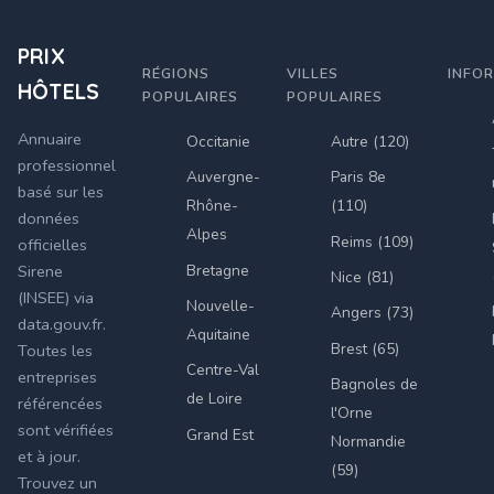
PRIX
RÉGIONS
VILLES
INFO
HÔTELS
POPULAIRES
POPULAIRES
Annuaire
Occitanie
Autre (120)
professionnel
Auvergne-
Paris 8e
basé sur les
Rhône-
(110)
données
Alpes
Reims (109)
officielles
Bretagne
Sirene
Nice (81)
(INSEE) via
Nouvelle-
Angers (73)
data.gouv.fr.
Aquitaine
Brest (65)
Toutes les
Centre-Val
entreprises
Bagnoles de
de Loire
référencées
l'Orne
sont vérifiées
Grand Est
Normandie
et à jour.
(59)
Trouvez un