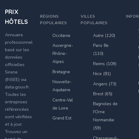
PRIX
RÉGIONS
VILLES
INFO
HÔTELS
POPULAIRES
POPULAIRES
Annuaire
Occitanie
Autre (120)
professionnel
Auvergne-
Paris 8e
basé sur les
Rhône-
(110)
données
Alpes
Reims (109)
officielles
Bretagne
Sirene
Nice (81)
(INSEE) via
Nouvelle-
Angers (73)
data.gouv.fr.
Aquitaine
Brest (65)
Toutes les
Centre-Val
entreprises
Bagnoles de
de Loire
référencées
l'Orne
sont vérifiées
Grand Est
Normandie
et à jour.
(59)
Trouvez un
Chasseneuil-