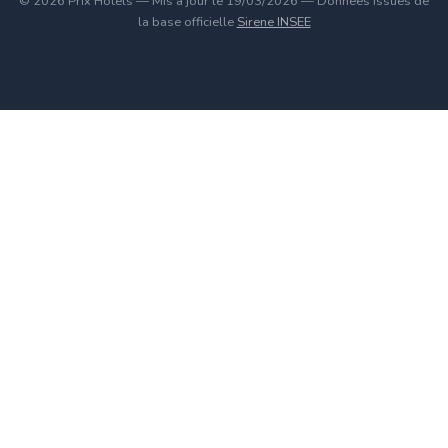
© 2026 Prix Hôtels — Mis à jour le 19/03/2026 — Données issues de
la base officielle
Sirene INSEE