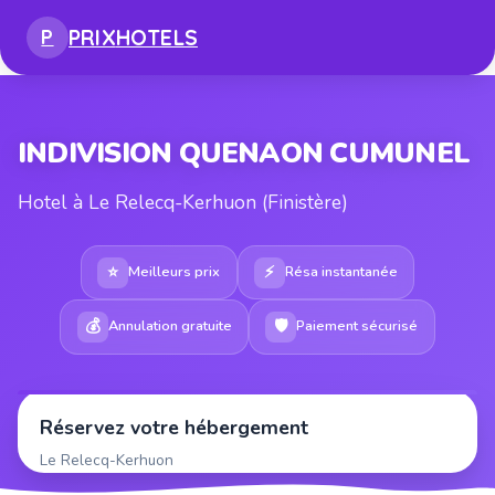
PRIX
HOTELS
P
INDIVISION QUENAON CUMUNEL
Hotel à Le Relecq-Kerhuon (Finistère)
⭐
⚡
Meilleurs prix
Résa instantanée
💰
🛡
Annulation gratuite
Paiement sécurisé
Réservez votre hébergement
Le Relecq-Kerhuon