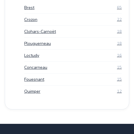
Brest
65
Crozon
22
Clohars-Carnoët
18
Plouguerneau
18
Loctudy
16
Concarneau
15
Fouesnant
15
Quimper
12