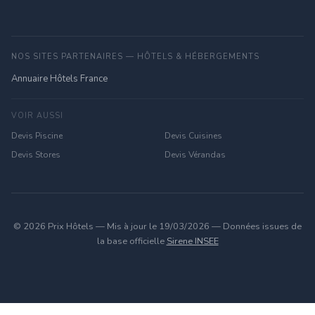
NOS SITES PARTENAIRES — HÔTELS & HÉBERGEMENTS
Annuaire Hôtels France
VOIR AUSSI
Devis Piscine
Devis Cuisines
Devis Stores
Devis Vérandas
© 2026 Prix Hôtels — Mis à jour le 19/03/2026 — Données issues de
la base officielle
Sirene INSEE