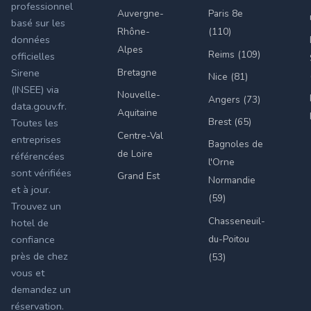
professionnel
Auvergne-
Paris 8e
basé sur les
Rhône-
(110)
données
Alpes
Reims (109)
officielles
Bretagne
Sirene
Nice (81)
(INSEE) via
Nouvelle-
Angers (73)
data.gouv.fr.
Aquitaine
Brest (65)
Toutes les
Centre-Val
entreprises
Bagnoles de
de Loire
référencées
l'Orne
sont vérifiées
Grand Est
Normandie
et à jour.
(59)
Trouvez un
Chasseneuil-
hotel de
du-Poitou
confiance
près de chez
(53)
vous et
demandez un
réservation.