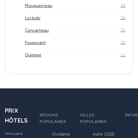
Plouguerneau
18
Loctudy
16
Concarneau
15
Fouesnant
15
Quimper
12
PRIX
RÉGIONS
VILLES
INFO
HÔTELS
POPULAIRES
POPULAIRES
Annuaire
Occitanie
Autre (120)