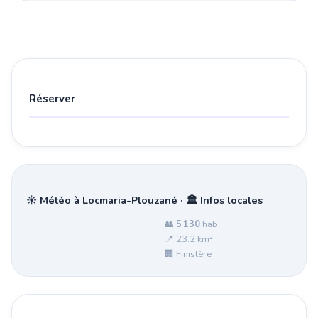
Réserver
☀️ Météo à Locmaria-Plouzané · 🏛️ Infos locales
👥
5 130
hab.
📍 23.2 km²
🏢 Finistère