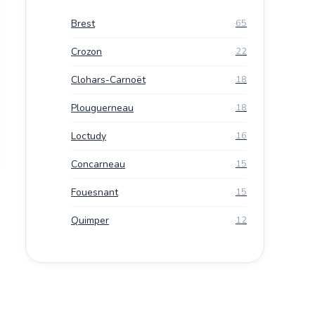
Brest
65
Crozon
22
Clohars-Carnoët
18
Plouguerneau
18
Loctudy
16
Concarneau
15
Fouesnant
15
Quimper
12