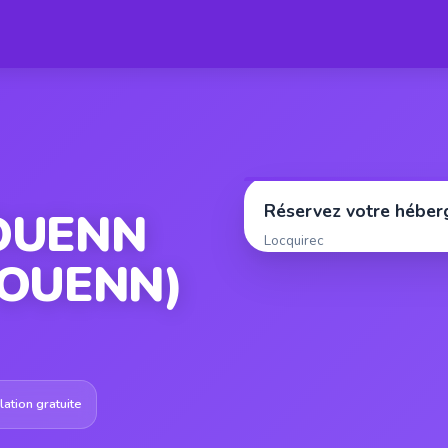
Réservez votre hébe
YOUENN
Locquirec
YOUENN)
ation gratuite