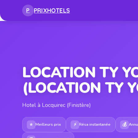
PRIX
HOTELS
P
LOCATION TY 
(LOCATION TY 
Hotel à Locquirec (Finistère)
⭐
⚡
💰
Meilleurs prix
Résa instantanée
Annul