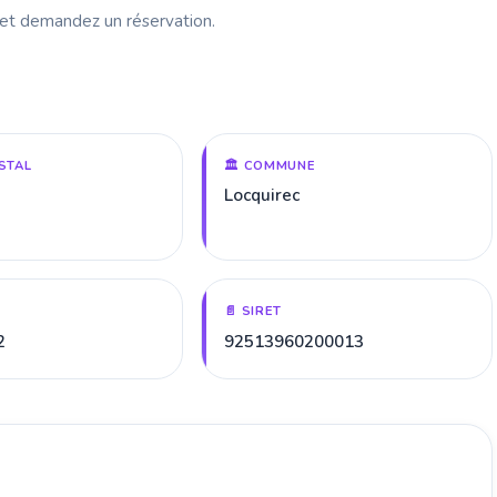
 et demandez un réservation.
STAL
🏛️ COMMUNE
Locquirec
📄 SIRET
2
92513960200013