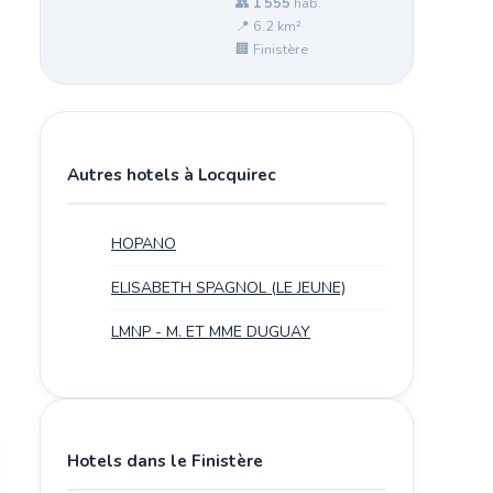
👥
1 555
hab.
📍 6.2 km²
🏢 Finistère
Autres hotels à Locquirec
HOPANO
ELISABETH SPAGNOL (LE JEUNE)
LMNP - M. ET MME DUGUAY
Hotels dans le Finistère