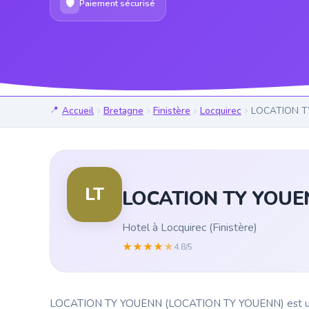
🛡
Paiement sécurisé
Accueil
Bretagne
Finistère
Locquirec
LOCATION T
LT
LOCATION TY YOUE
Hotel à Locquirec (Finistère)
★
★
★
★
★
4.8/5
LOCATION TY YOUENN (LOCATION TY YOUENN) est un hotel