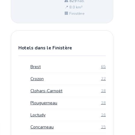
👥
829
hab.
📍 8.0 km²
🏢 Finistère
Hotels dans le Finistère
Brest
65
Crozon
22
Clohars-Carnoët
18
Plouguerneau
18
Loctudy
16
Concarneau
15