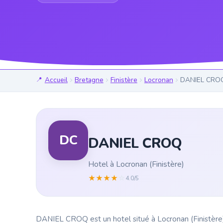
Accueil
Bretagne
Finistère
Locronan
DANIEL CRO
DC
DANIEL CROQ
Hotel à Locronan (Finistère)
★
★
★
★
☆
4.0/5
DANIEL CROQ est un hotel situé à Locronan (Finistère).