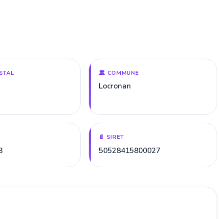
STAL
🏛️ COMMUNE
Locronan
📄 SIRET
8
50528415800027