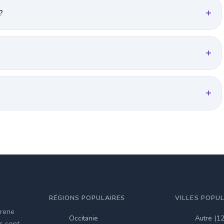
?
RÉGIONS POPULAIRES
VILLES POPU
irene
Occitanie
Autre (1
es sont