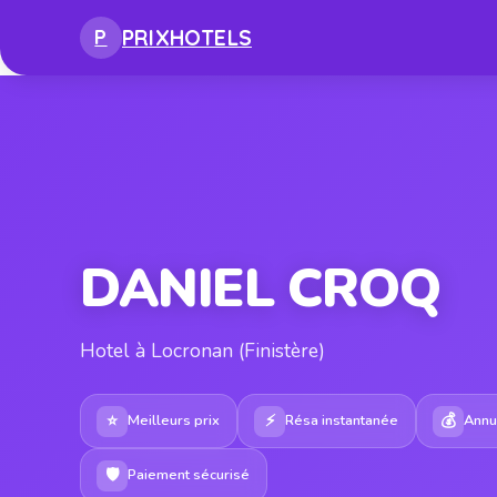
PRIX
HOTELS
P
DANIEL CROQ
Hotel à Locronan (Finistère)
⭐
⚡
💰
Meilleurs prix
Résa instantanée
Annul
🛡
Paiement sécurisé