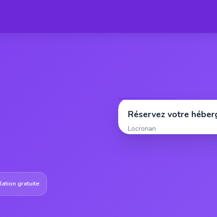
Réservez votre hébe
Locronan
ation gratuite