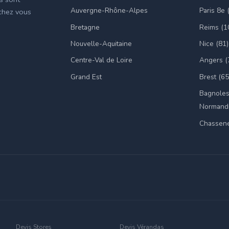
Auvergne-Rhône-Alpes
Paris 8e 
 chez vous
Bretagne
Reims (1
Nouvelle-Aquitaine
Nice (81)
Centre-Val de Loire
Angers (
Grand Est
Brest (65
Bagnoles
Normandi
Chassene
Devis Stores
Devis Vérandas