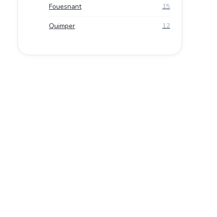
Fouesnant
15
Quimper
12