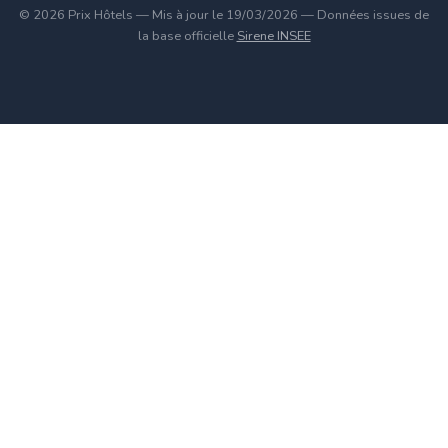
© 2026 Prix Hôtels — Mis à jour le 19/03/2026 — Données issues de
la base officielle
Sirene INSEE