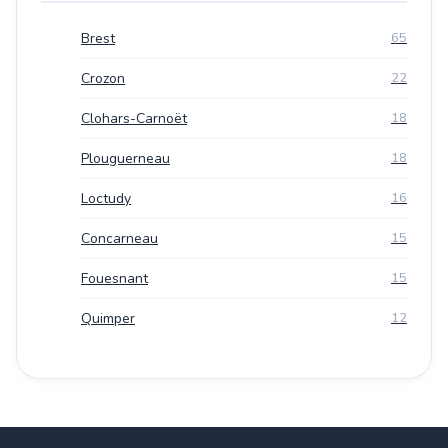
Brest
65
Crozon
22
Clohars-Carnoët
18
Plouguerneau
18
Loctudy
16
Concarneau
15
Fouesnant
15
Quimper
12