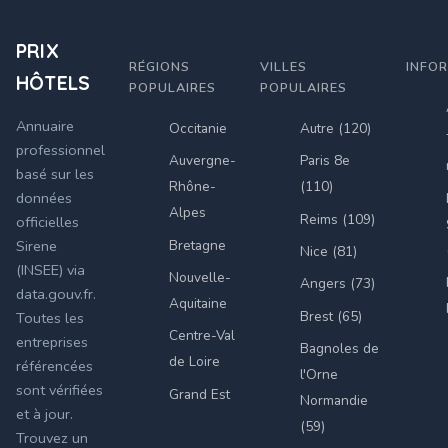
PRIX
RÉGIONS
VILLES
INFO
HÔTELS
POPULAIRES
POPULAIRES
Annuaire
Occitanie
Autre (120)
professionnel
Auvergne-
Paris 8e
basé sur les
Rhône-
(110)
données
Alpes
Reims (109)
officielles
Bretagne
Sirene
Nice (81)
(INSEE) via
Nouvelle-
Angers (73)
data.gouv.fr.
Aquitaine
Brest (65)
Toutes les
Centre-Val
entreprises
Bagnoles de
de Loire
référencées
l'Orne
sont vérifiées
Grand Est
Normandie
et à jour.
(59)
Trouvez un