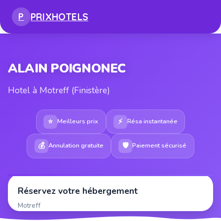
PRIX
HOTELS
P
ALAIN POIGNONEC
Hotel à Motreff (Finistère)
⭐
⚡
Meilleurs prix
Résa instantanée
💰
🛡
Annulation gratuite
Paiement sécurisé
Réservez votre hébergement
Motreff