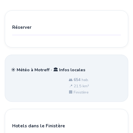
Réserver
☀️ Météo à Motreff · 🏛️ Infos locales
👥
654
hab.
📍 21.5 km²
🏢 Finistère
Hotels dans le Finistère