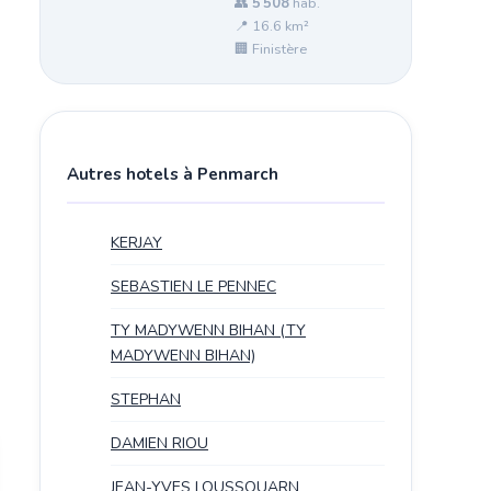
👥
5 508
hab.
📍 16.6 km²
🏢 Finistère
Autres hotels à Penmarch
KERJAY
SEBASTIEN LE PENNEC
TY MADYWENN BIHAN (TY
MADYWENN BIHAN)
STEPHAN
DAMIEN RIOU
JEAN-YVES LOUSSOUARN