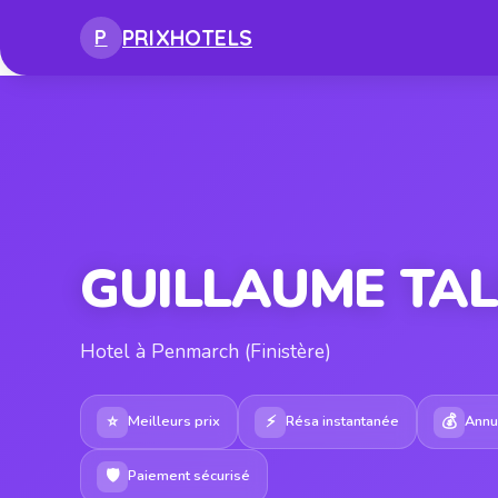
PRIX
HOTELS
P
GUILLAUME TA
Hotel à Penmarch (Finistère)
⭐
⚡
💰
Meilleurs prix
Résa instantanée
Annul
🛡
Paiement sécurisé