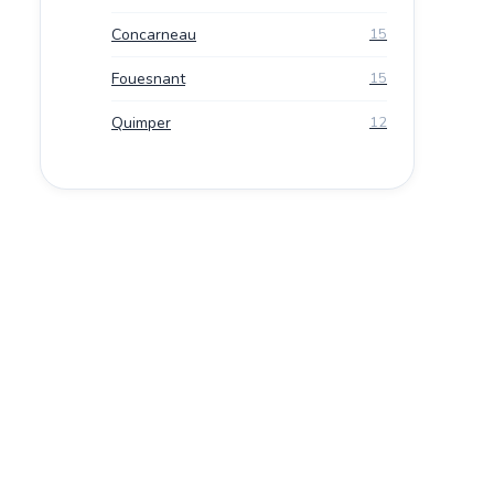
Concarneau
15
Fouesnant
15
Quimper
12