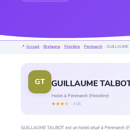
Accueil
Bretagne
Finistère
Penmarch
GUILLAUME
GT
GUILLAUME TALBO
Hotel à Penmarch (Finistère)
★
★
★
★
☆
3.5/5
GUILLAUME TALBOT est un hotel situé à Penmarch (Finis