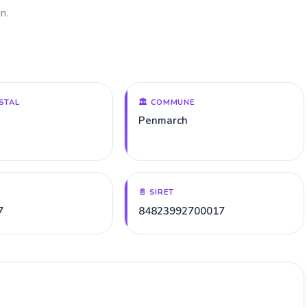
n.
STAL
🏛️ COMMUNE
Penmarch
📄 SIRET
7
84823992700017