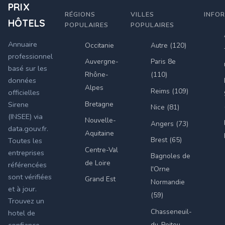
PRIX
RÉGIONS
VILLES
INFO
HÔTELS
POPULAIRES
POPULAIRES
Annuaire
Occitanie
Autre (120)
professionnel
Auvergne-
Paris 8e
basé sur les
Rhône-
(110)
données
Alpes
Reims (109)
officielles
Bretagne
Sirene
Nice (81)
(INSEE) via
Nouvelle-
Angers (73)
data.gouv.fr.
Aquitaine
Brest (65)
Toutes les
Centre-Val
entreprises
Bagnoles de
de Loire
référencées
l'Orne
sont vérifiées
Grand Est
Normandie
et à jour.
(59)
Trouvez un
Chasseneuil-
hotel de
du-Poitou