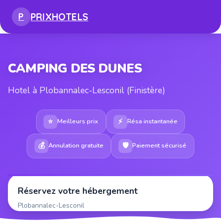
PRIX
HOTELS
P
CAMPING DES DUNES
Hotel à Plobannalec-Lesconil (Finistère)
⭐
⚡
Meilleurs prix
Résa instantanée
💰
🛡
Annulation gratuite
Paiement sécurisé
Réservez votre hébergement
Plobannalec-Lesconil