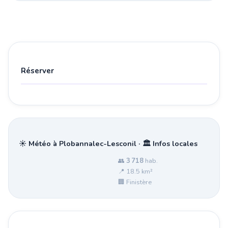
Réserver
☀️ Météo à Plobannalec-Lesconil · 🏛️ Infos locales
👥
3 718
hab.
📍 18.5 km²
🏢 Finistère