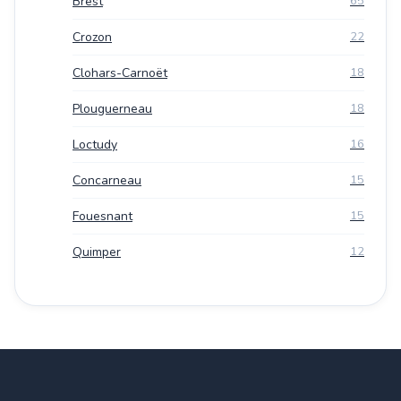
Brest
65
Crozon
22
Clohars-Carnoët
18
Plouguerneau
18
Loctudy
16
Concarneau
15
Fouesnant
15
Quimper
12