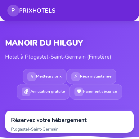
PRIX
HOTELS
P
MANOIR DU HILGUY
Hotel à Plogastel-Saint-Germain (Finistère)
⭐
⚡
Meilleurs prix
Résa instantanée
💰
🛡
Annulation gratuite
Paiement sécurisé
Réservez votre hébergement
Plogastel-Saint-Germain