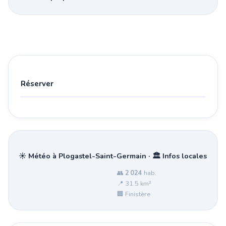
Réserver
☀️ Météo à Plogastel-Saint-Germain · 🏛️ Infos locales
👥
2 024
hab.
📍 31.5 km²
🏢 Finistère