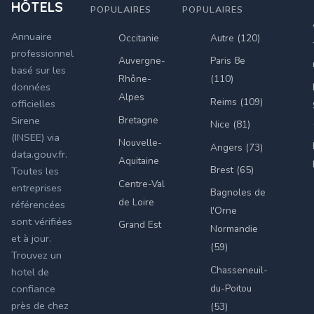
HÔTELS
POPULAIRES
POPULAIRES
Annuaire
Occitanie
Autre (120)
professionnel
Auvergne-
Paris 8e
basé sur les
Rhône-
(110)
données
Alpes
Reims (109)
officielles
Bretagne
Sirene
Nice (81)
(INSEE) via
Nouvelle-
Angers (73)
data.gouv.fr.
Aquitaine
Brest (65)
Toutes les
Centre-Val
entreprises
Bagnoles de
de Loire
référencées
l'Orne
sont vérifiées
Grand Est
Normandie
et à jour.
(59)
Trouvez un
Chasseneuil-
hotel de
du-Poitou
confiance
près de chez
(53)