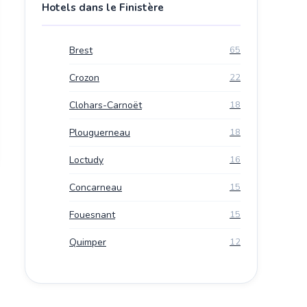
Hotels dans le Finistère
Brest
65
Crozon
22
Clohars-Carnoët
18
Plouguerneau
18
Loctudy
16
Concarneau
15
Fouesnant
15
Quimper
12