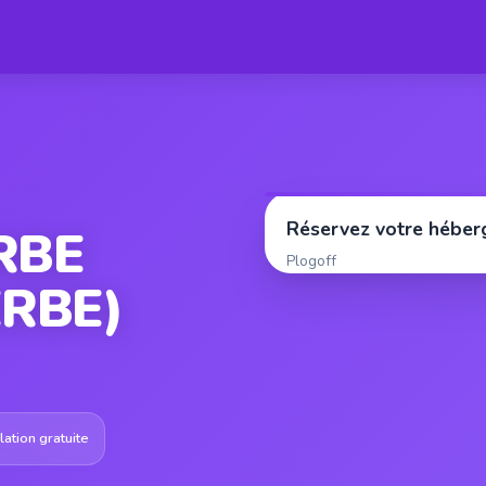
Réservez votre hébe
RBE
Plogoff
RBE)
ation gratuite