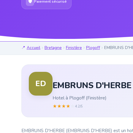
🛡
Paiement sécurisé
Accueil
Bretagne
Finistère
Plogoff
EMBRUNS D'HE
ED
EMBRUNS D'HERBE 
Hotel à Plogoff (Finistère)
★
★
★
★
☆
4.2/5
EMBRUNS D'HERBE (EMBRUNS D'HERBE) est un hotel situ