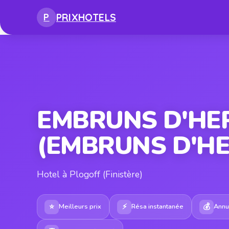
PRIX
HOTELS
P
EMBRUNS D'HE
(EMBRUNS D'HE
Hotel à Plogoff (Finistère)
⭐
⚡
💰
Meilleurs prix
Résa instantanée
Annul