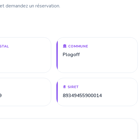
 et demandez un réservation.
STAL
🏛️ COMMUNE
Plogoff
📄 SIRET
9
89349455900014