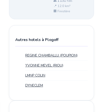
👥
1 131
hab.
📍 12.0 km²
🏢 Finistère
Autres hotels à Plogoff
REGINE CHAMBALLU (POUPION)
YVONNE MEVEL (RIOU)
LMNP COLIN
DYNECLEM