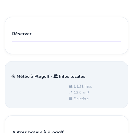
Réserver
☀️ Météo à Plogoff · 🏛️ Infos locales
👥
1 131
hab.
📍 12.0 km²
🏢 Finistère
Autres hotels à Plogoff