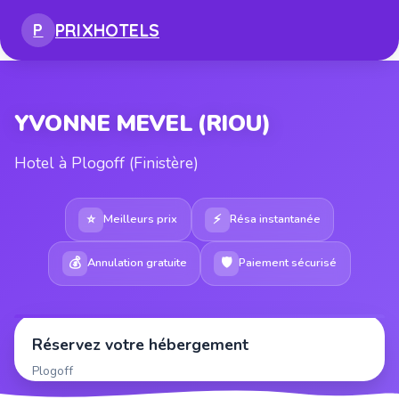
PRIX
HOTELS
P
YVONNE MEVEL (RIOU)
Hotel à Plogoff (Finistère)
⭐
⚡
Meilleurs prix
Résa instantanée
💰
🛡
Annulation gratuite
Paiement sécurisé
Réservez votre hébergement
Plogoff