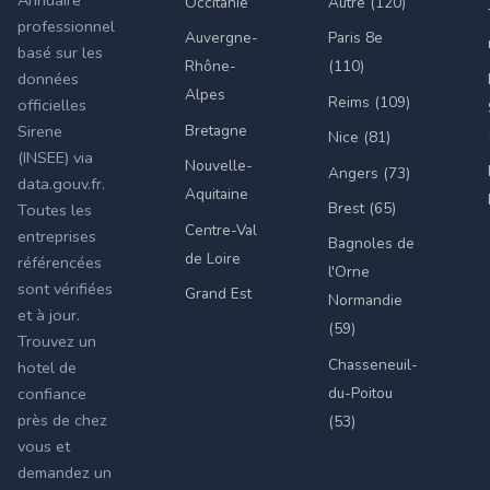
Annuaire
Occitanie
Autre (120)
professionnel
Auvergne-
Paris 8e
basé sur les
Rhône-
(110)
données
Alpes
Reims (109)
officielles
Bretagne
Sirene
Nice (81)
(INSEE) via
Nouvelle-
Angers (73)
data.gouv.fr.
Aquitaine
Brest (65)
Toutes les
Centre-Val
entreprises
Bagnoles de
de Loire
référencées
l'Orne
sont vérifiées
Grand Est
Normandie
et à jour.
(59)
Trouvez un
Chasseneuil-
hotel de
du-Poitou
confiance
près de chez
(53)
vous et
demandez un