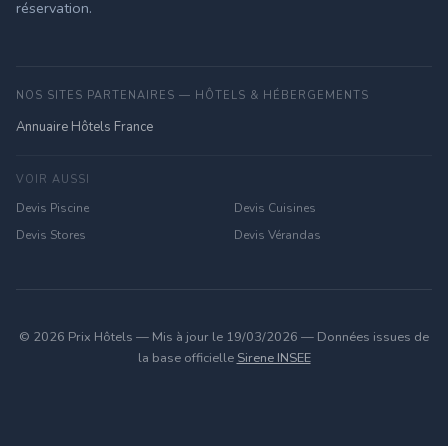
réservation.
NOS SITES PARTENAIRES — HÔTELS & HÉBERGEMENTS
Annuaire Hôtels France
VOIR AUSSI
Devis Piscine
Devis Cuisines
Devis Stores
Devis Vérandas
© 2026 Prix Hôtels — Mis à jour le 19/03/2026 — Données issues de
la base officielle
Sirene INSEE