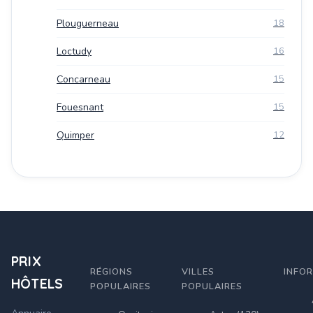
Plouguerneau
18
Loctudy
16
Concarneau
15
Fouesnant
15
Quimper
12
PRIX
RÉGIONS
VILLES
INFO
HÔTELS
POPULAIRES
POPULAIRES