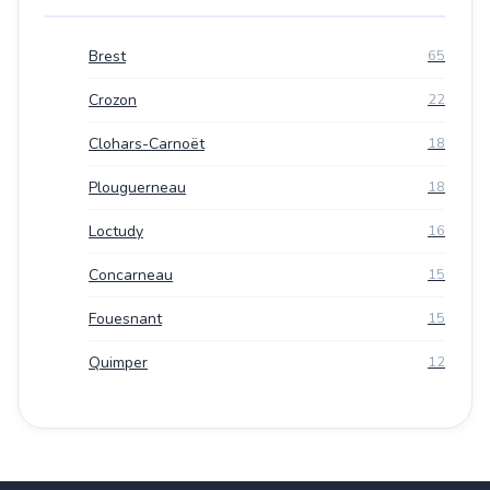
Brest
65
Crozon
22
Clohars-Carnoët
18
Plouguerneau
18
Loctudy
16
Concarneau
15
Fouesnant
15
Quimper
12