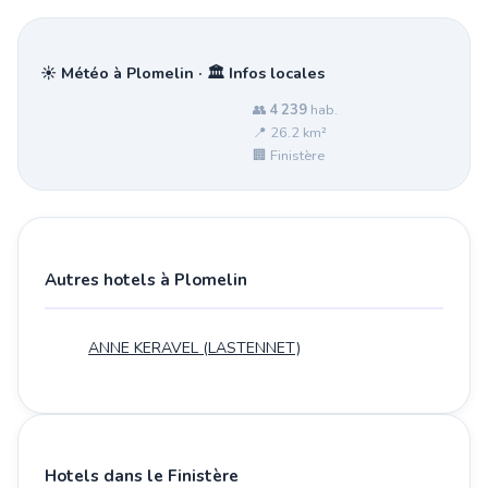
☀️ Météo à Plomelin · 🏛️ Infos locales
👥
4 239
hab.
📍 26.2 km²
🏢 Finistère
Autres hotels à Plomelin
ANNE KERAVEL (LASTENNET)
Hotels dans le Finistère