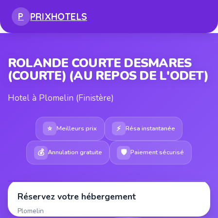
PRIX
HOTELS
P
ROLANDE COURTE DESMARES
(COURTE) (AU REPOS DE L'ODET)
Hotel à Plomelin (Finistère)
⭐
⚡
Meilleurs prix
Résa instantanée
💰
🛡
Annulation gratuite
Paiement sécurisé
Réservez votre hébergement
Plomelin