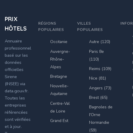
PRIX
RÉGIONS
VILLES
INFO
HÔTELS
POPULAIRES
POPULAIRES
Annuaire
Occitanie
Autre (120)
professionnel
Auvergne-
Paris 8e
basé sur les
Rhône-
(110)
données
Alpes
Reims (109)
officielles
Bretagne
Sirene
Nice (81)
(INSEE) via
Nouvelle-
Angers (73)
data.gouv.fr.
Aquitaine
Brest (65)
Toutes les
Centre-Val
entreprises
Bagnoles de
de Loire
référencées
l'Orne
sont vérifiées
Grand Est
Normandie
et à jour.
(59)