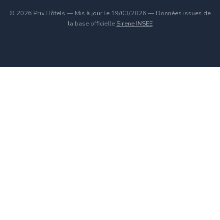
© 2026 Prix Hôtels — Mis à jour le 19/03/2026 — Données issues de
la base officielle
Sirene INSEE