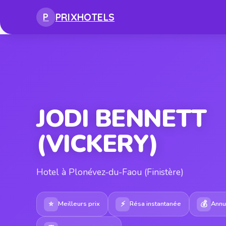
PRIX
HOTELS
P
JODI BENNETT
(VICKERY)
Hotel à Plonévez-du-Faou (Finistère)
⭐
⚡
💰
Meilleurs prix
Résa instantanée
Annul