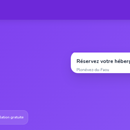
Réservez votre hébe
Plonévez-du-Faou
ation gratuite