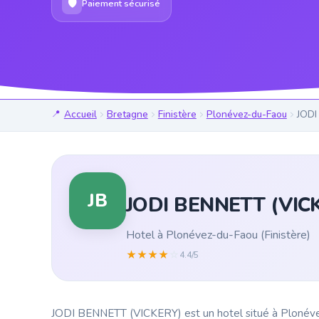
🛡
Paiement sécurisé
Accueil
Bretagne
Finistère
Plonévez-du-Faou
JODI
JB
JODI BENNETT (VIC
Hotel à Plonévez-du-Faou (Finistère)
★
★
★
★
☆
4.4/5
JODI BENNETT (VICKERY) est un hotel situé à Plonévez