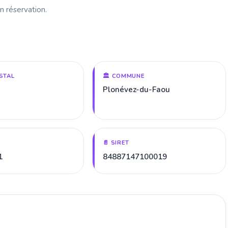
n réservation.
STAL
🏛️ COMMUNE
Plonévez-du-Faou
📄 SIRET
1
84887147100019