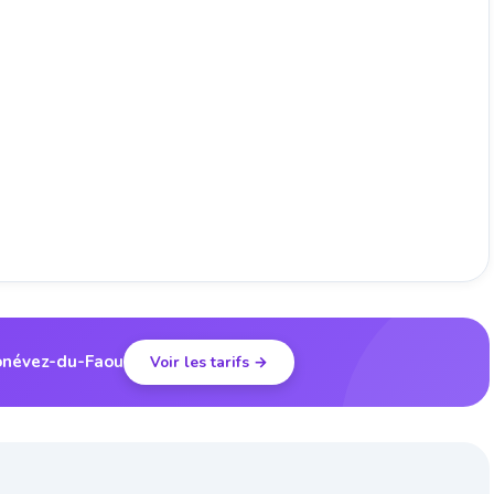
lonévez-du-Faou
Voir les tarifs →