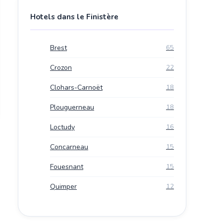
Hotels dans le Finistère
Brest
65
Crozon
22
Clohars-Carnoët
18
Plouguerneau
18
Loctudy
16
Concarneau
15
Fouesnant
15
Quimper
12