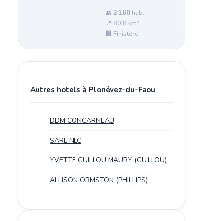
👥
2 160
hab.
📍 80.8 km²
🏢 Finistère
Autres hotels à Plonévez-du-Faou
DDM CONCARNEAU
SARL NLC
YVETTE GUILLOU MAURY (GUILLOU)
ALLISON ORMSTON (PHILLIPS)