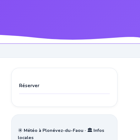
Réserver
☀️ Météo à Plonévez-du-Faou · 🏛️ Infos
locales