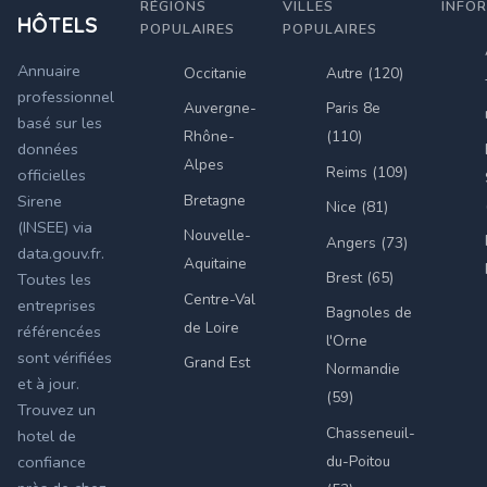
RÉGIONS
VILLES
INFO
HÔTELS
POPULAIRES
POPULAIRES
Annuaire
Occitanie
Autre (120)
professionnel
Auvergne-
Paris 8e
basé sur les
Rhône-
(110)
données
Alpes
Reims (109)
officielles
Bretagne
Sirene
Nice (81)
(INSEE) via
Nouvelle-
Angers (73)
data.gouv.fr.
Aquitaine
Brest (65)
Toutes les
Centre-Val
entreprises
Bagnoles de
de Loire
référencées
l'Orne
sont vérifiées
Grand Est
Normandie
et à jour.
(59)
Trouvez un
Chasseneuil-
hotel de
du-Poitou
confiance