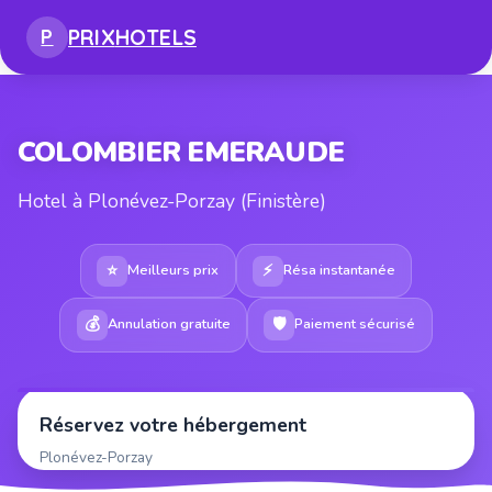
PRIX
HOTELS
P
COLOMBIER EMERAUDE
Hotel à Plonévez-Porzay (Finistère)
⭐
⚡
Meilleurs prix
Résa instantanée
💰
🛡
Annulation gratuite
Paiement sécurisé
Réservez votre hébergement
Plonévez-Porzay