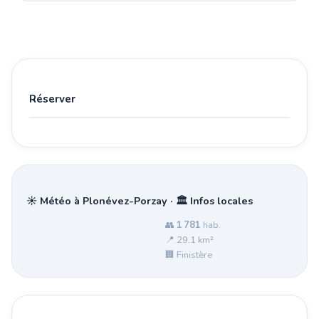
Réserver
☀️ Météo à Plonévez-Porzay · 🏛️ Infos locales
👥
1 781
hab.
📍 29.1 km²
🏢 Finistère