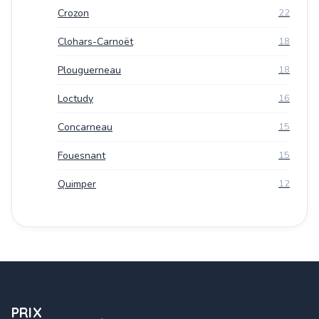
Crozon
22
Clohars-Carnoët
18
Plouguerneau
18
Loctudy
16
Concarneau
15
Fouesnant
15
Quimper
12
PRIX