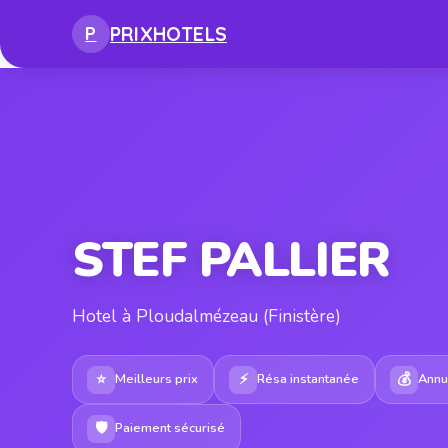
PRIX
HOTELS
P
STEF PALLIER
Hotel à Ploudalmézeau (Finistère)
⭐
⚡
💰
Meilleurs prix
Résa instantanée
Annul
🛡
Paiement sécurisé