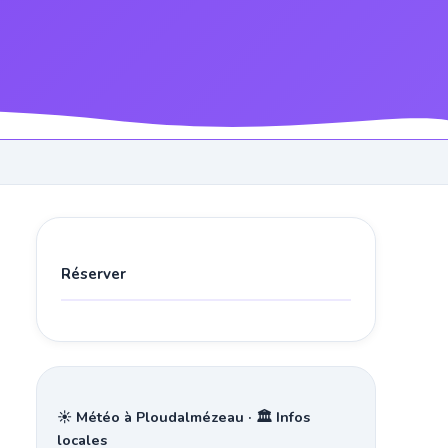
Réserver
☀️ Météo à Ploudalmézeau · 🏛️ Infos
locales