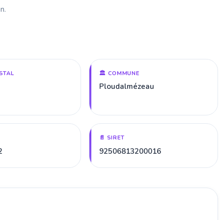
n.
STAL
🏛️ COMMUNE
Ploudalmézeau
📄 SIRET
2
92506813200016