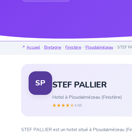
Accueil
Bretagne
Finistère
Ploudalmézeau
STEF P
SP
STEF PALLIER
Hotel à Ploudalmézeau (Finistère)
★
★
★
★
★
4.9/5
STEF PALLIER est un hotel situé à Ploudalmézeau (Finis