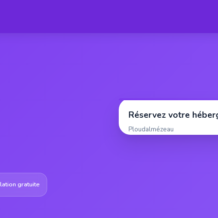
Réservez votre hébe
Ploudalmézeau
ation gratuite