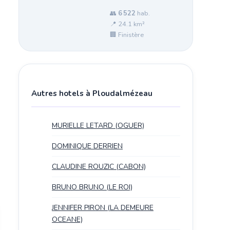
👥
6 522
hab.
📍 24.1 km²
🏢 Finistère
Autres hotels à Ploudalmézeau
MURIELLE LETARD (OGUER)
DOMINIQUE DERRIEN
CLAUDINE ROUZIC (CABON)
BRUNO BRUNO (LE ROI)
JENNIFER PIRON (LA DEMEURE
OCEANE)