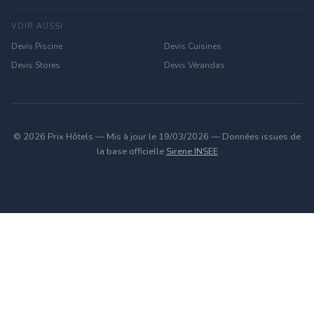
VOIR AUSSI
Devis Piscine
Devis Cuisines
Devis Stores
Devis Vérandas
© 2026 Prix Hôtels — Mis à jour le 19/03/2026 — Données issues de
la base officielle
Sirene INSEE