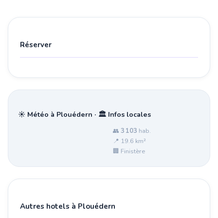
Réserver
☀️ Météo à Plouédern · 🏛️ Infos locales
👥
3 103
hab.
📍 19.6 km²
🏢 Finistère
Autres hotels à Plouédern