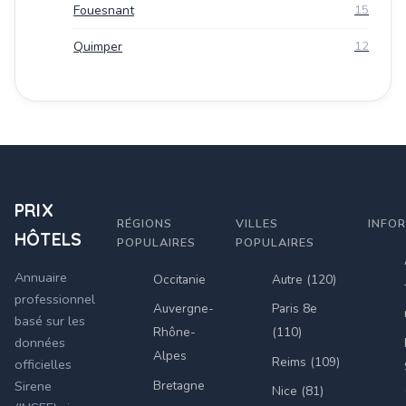
Fouesnant
15
Quimper
12
PRIX
RÉGIONS
VILLES
INFO
HÔTELS
POPULAIRES
POPULAIRES
Annuaire
Occitanie
Autre (120)
professionnel
Auvergne-
Paris 8e
basé sur les
Rhône-
(110)
données
Alpes
Reims (109)
officielles
Bretagne
Sirene
Nice (81)