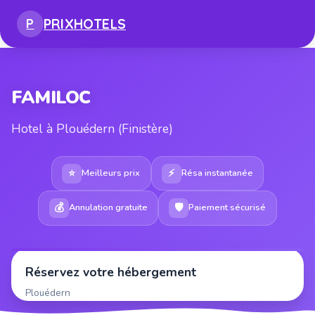
PRIX
HOTELS
P
FAMILOC
Hotel à Plouédern (Finistère)
⭐
⚡
Meilleurs prix
Résa instantanée
💰
🛡
Annulation gratuite
Paiement sécurisé
Réservez votre hébergement
Plouédern