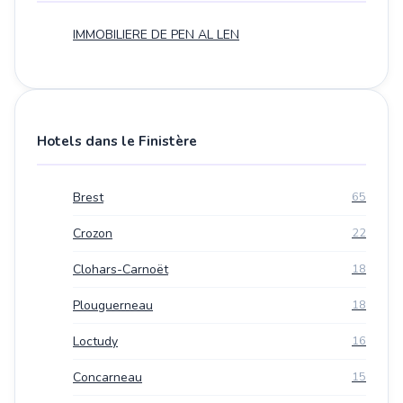
IMMOBILIERE DE PEN AL LEN
Hotels dans le Finistère
Brest
65
Crozon
22
Clohars-Carnoët
18
Plouguerneau
18
Loctudy
16
Concarneau
15