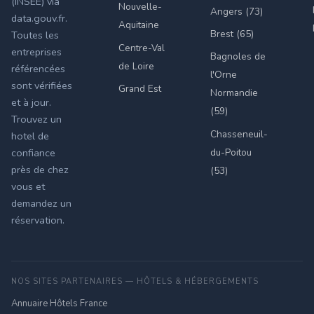
(INSEE) via
Nouvelle-
Angers (73)
data.gouv.fr.
Aquitaine
Brest (65)
Toutes les
Centre-Val
entreprises
Bagnoles de
de Loire
référencées
l'Orne
sont vérifiées
Grand Est
Normandie
et à jour.
(59)
Trouvez un
Chasseneuil-
hotel de
du-Poitou
confiance
près de chez
(53)
vous et
demandez un
réservation.
NOS SITES PARTENAIRES — HÔTELS & HÉBERGEMENTS
Annuaire Hôtels France