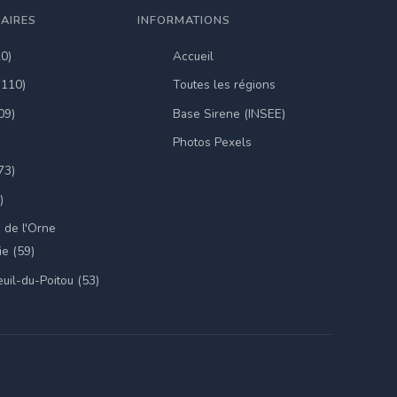
LAIRES
INFORMATIONS
20)
Accueil
(110)
Toutes les régions
09)
Base Sirene (INSEE)
Photos Pexels
73)
)
 de l'Orne
e (59)
uil-du-Poitou (53)