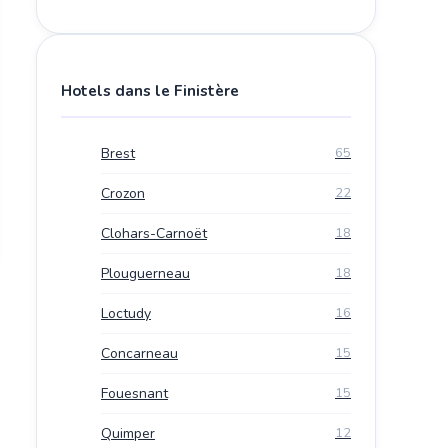
Hotels dans le Finistère
Brest
65
Crozon
22
Clohars-Carnoët
18
Plouguerneau
18
Loctudy
16
Concarneau
15
Fouesnant
15
Quimper
12