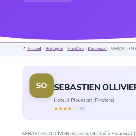
Accueil
Bretagne
Finistère
Plouescat
SEBASTIEN 
SO
SEBASTIEN OLLIVIE
Hotel à Plouescat (Finistère)
★
★
★
★
☆
4.3/5
SEBASTIEN OLLIVIER est un hotel situé à Plouescat (Fin