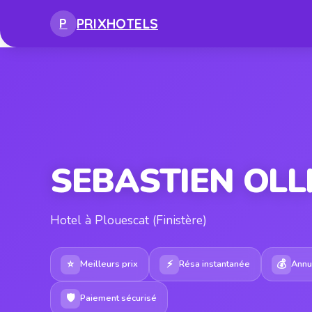
PRIX
HOTELS
P
SEBASTIEN OLL
Hotel à Plouescat (Finistère)
⭐
⚡
💰
Meilleurs prix
Résa instantanée
Annul
🛡
Paiement sécurisé