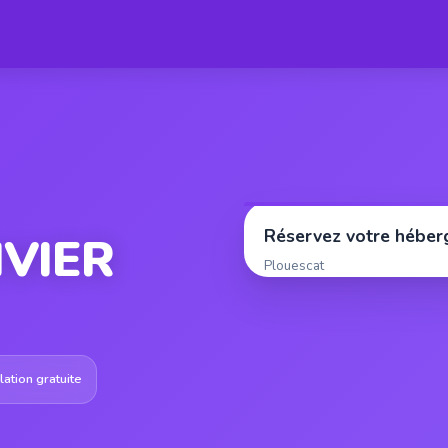
Réservez votre hébe
IVIER
Plouescat
ation gratuite