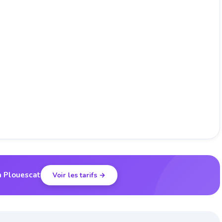
à Plouescat
Voir les tarifs →