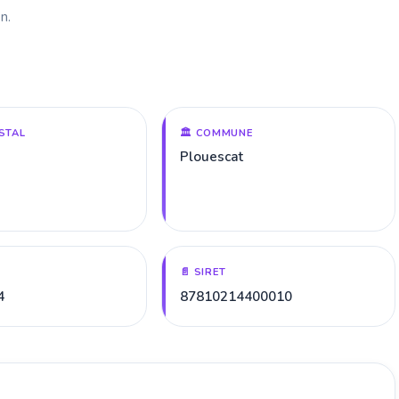
n.
STAL
🏛️ COMMUNE
Plouescat
📄 SIRET
4
87810214400010