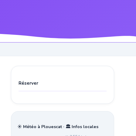
Réserver
☀️ Météo à Plouescat · 🏛️ Infos locales