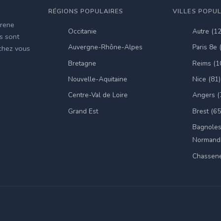
RÉGIONS POPULAIRES
VILLES POPU
irene
Occitanie
Autre (1
es sont
Auvergne-Rhône-Alpes
Paris 8e 
 chez vous
Bretagne
Reims (1
Nouvelle-Aquitaine
Nice (81)
Centre-Val de Loire
Angers (
Grand Est
Brest (65
Bagnoles
Normandi
Chassene