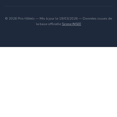
© 2026 Prix Hôtels — Mis à jour le 19/03/2026 — Données issues de
la base officielle
Sirene INSEE