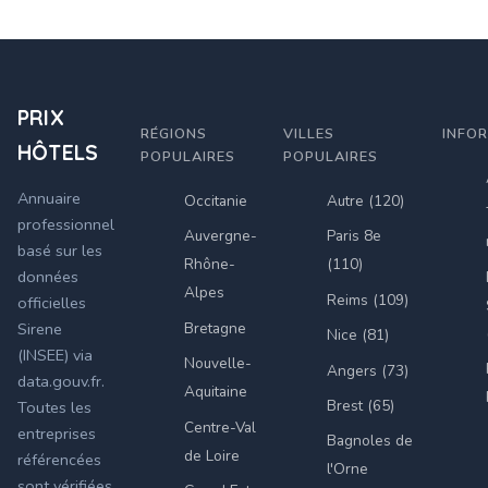
PRIX
RÉGIONS
VILLES
INFO
HÔTELS
POPULAIRES
POPULAIRES
Annuaire
Occitanie
Autre (120)
professionnel
Auvergne-
Paris 8e
basé sur les
Rhône-
(110)
données
Alpes
Reims (109)
officielles
Bretagne
Sirene
Nice (81)
(INSEE) via
Nouvelle-
Angers (73)
data.gouv.fr.
Aquitaine
Brest (65)
Toutes les
Centre-Val
entreprises
Bagnoles de
de Loire
référencées
l'Orne
sont vérifiées