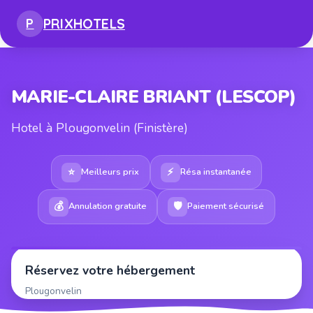
PRIX
HOTELS
P
MARIE-CLAIRE BRIANT (LESCOP)
Hotel à Plougonvelin (Finistère)
⭐
⚡
Meilleurs prix
Résa instantanée
💰
🛡
Annulation gratuite
Paiement sécurisé
Réservez votre hébergement
Plougonvelin