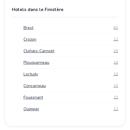
Hotels dans le Finistère
Brest
65
Crozon
22
Clohars-Carnoët
18
Plouguerneau
18
Loctudy
16
Concarneau
15
Fouesnant
15
Quimper
12