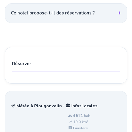
Ce hotel propose-t-il des réservations ?
Réserver
☀️ Météo à Plougonvelin · 🏛️ Infos locales
👥
4 521
hab.
📍 19.0 km²
🏢 Finistère