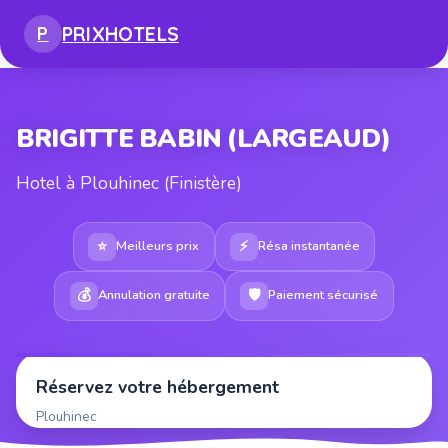
PRIX
HOTELS
P
BRIGITTE BABIN (LARGEAUD)
Hotel à Plouhinec (Finistère)
⭐
⚡
Meilleurs prix
Résa instantanée
💰
🛡
Annulation gratuite
Paiement sécurisé
Réservez votre hébergement
Plouhinec