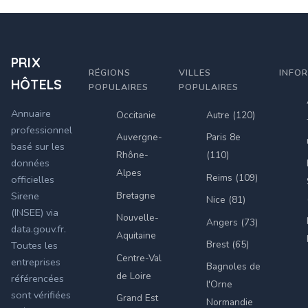
PRIX
RÉGIONS
VILLES
INFO
HÔTELS
POPULAIRES
POPULAIRES
Annuaire
Occitanie
Autre (120)
professionnel
Auvergne-
Paris 8e
basé sur les
Rhône-
(110)
données
Alpes
Reims (109)
officielles
Bretagne
Sirene
Nice (81)
(INSEE) via
Nouvelle-
Angers (73)
data.gouv.fr.
Aquitaine
Brest (65)
Toutes les
Centre-Val
entreprises
Bagnoles de
de Loire
référencées
l'Orne
sont vérifiées
Grand Est
Normandie