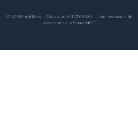
© 2026 Prix Hôtels — Mis à jour le 19/03/2026 — Données issues de
la base officielle
Sirene INSEE