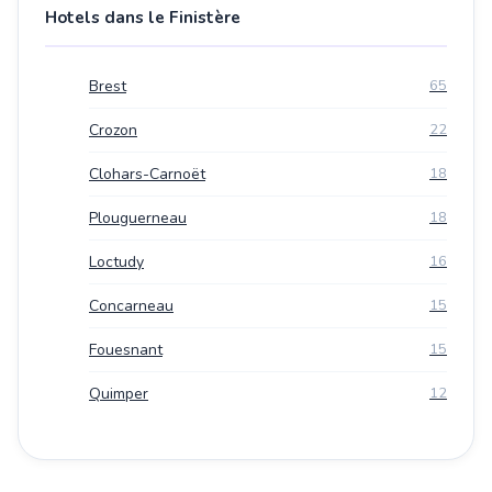
Hotels dans le Finistère
Brest
65
Crozon
22
Clohars-Carnoët
18
Plouguerneau
18
Loctudy
16
Concarneau
15
Fouesnant
15
Quimper
12