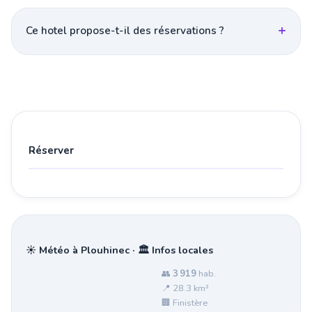
Ce hotel propose-t-il des réservations ?
Réserver
☀️ Météo à Plouhinec · 🏛️ Infos locales
👥
3 919
hab.
📍 28.3 km²
🏢 Finistère