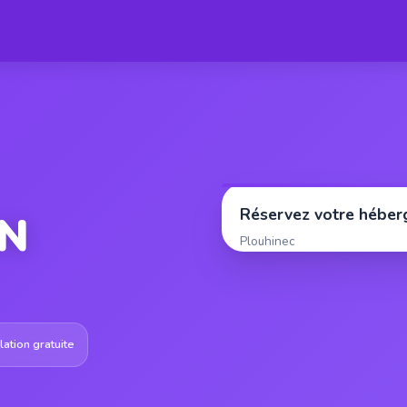
Réservez votre hébe
N
Plouhinec
ation gratuite