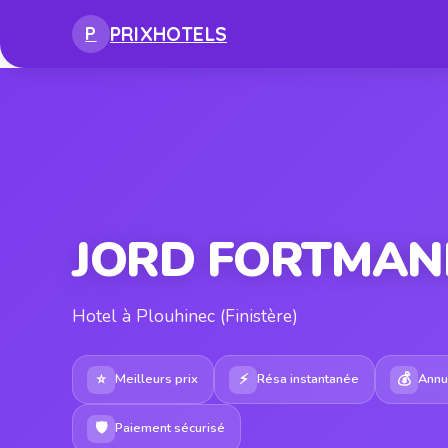
PRIX
HOTELS
P
JORD FORTMAN
Hotel à Plouhinec (Finistère)
⭐
⚡
💰
Meilleurs prix
Résa instantanée
Annul
🛡
Paiement sécurisé