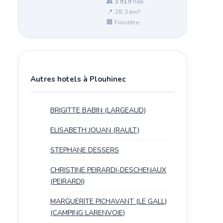
👥
3 919
hab.
📍 28.3 km²
🏢 Finistère
Autres hotels à Plouhinec
BRIGITTE BABIN (LARGEAUD)
ELISABETH JOUAN (RAULT)
STEPHANE DESSERS
CHRISTINE PEIRARDI-DESCHENAUX
(PEIRARDI)
MARGUERITE PICHAVANT (LE GALL)
(CAMPING LARENVOIE)