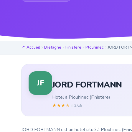
Accueil
Bretagne
Finistère
Plouhinec
JORD FORT
JF
JORD FORTMANN
Hotel à Plouhinec (Finistère)
★
★
★
★
☆
3.6/5
JORD FORTMANN est un hotel situé à Plouhinec (Finistè