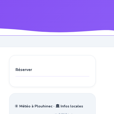
Réserver
☀️ Météo à Plouhinec · 🏛️ Infos locales