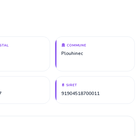
STAL
🏛️ COMMUNE
Plouhinec
📄 SIRET
7
91904518700011