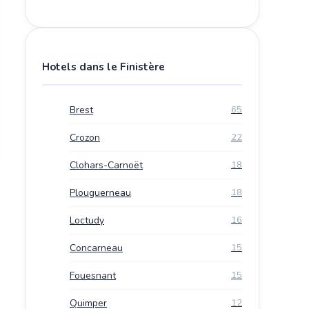
Hotels dans le Finistère
Brest
65
Crozon
22
Clohars-Carnoët
18
Plouguerneau
18
Loctudy
16
Concarneau
15
Fouesnant
15
Quimper
12