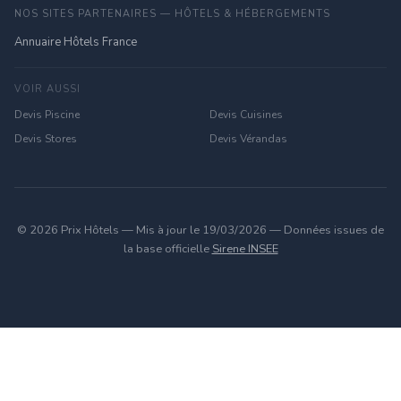
NOS SITES PARTENAIRES — HÔTELS & HÉBERGEMENTS
Annuaire Hôtels France
VOIR AUSSI
Devis Piscine
Devis Cuisines
Devis Stores
Devis Vérandas
© 2026 Prix Hôtels — Mis à jour le 19/03/2026 — Données issues de
la base officielle
Sirene INSEE