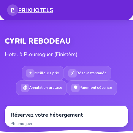
PRIX
HOTELS
P
CYRIL REBODEAU
Hotel à Ploumoguer (Finistère)
⭐
⚡
Meilleurs prix
Résa instantanée
💰
🛡
Annulation gratuite
Paiement sécurisé
Réservez votre hébergement
Ploumoguer