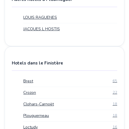
LOUIS RAGUENES
JACQUES L HOSTIS
Hotels dans le Finistère
Brest
65
Crozon
22
Clohars-Carnoët
18
Plouguerneau
18
Loctudy
16