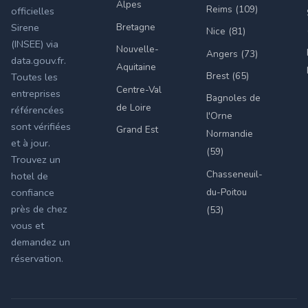
Alpes
Reims (109)
officielles
Bretagne
Sirene
Nice (81)
(INSEE) via
Nouvelle-
Angers (73)
data.gouv.fr.
Aquitaine
Brest (65)
Toutes les
Centre-Val
entreprises
Bagnoles de
de Loire
référencées
l'Orne
sont vérifiées
Grand Est
Normandie
et à jour.
(59)
Trouvez un
Chasseneuil-
hotel de
du-Poitou
confiance
près de chez
(53)
vous et
demandez un
réservation.