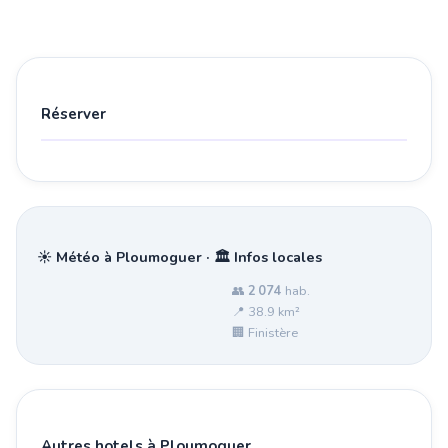
Réserver
☀️ Météo à Ploumoguer · 🏛️ Infos locales
👥
2 074
hab.
📍 38.9 km²
🏢 Finistère
Autres hotels à Ploumoguer