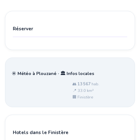
Réserver
☀️ Météo à Plouzané · 🏛️ Infos locales
👥
13 567
hab.
📍 33.0 km²
🏢 Finistère
Hotels dans le Finistère