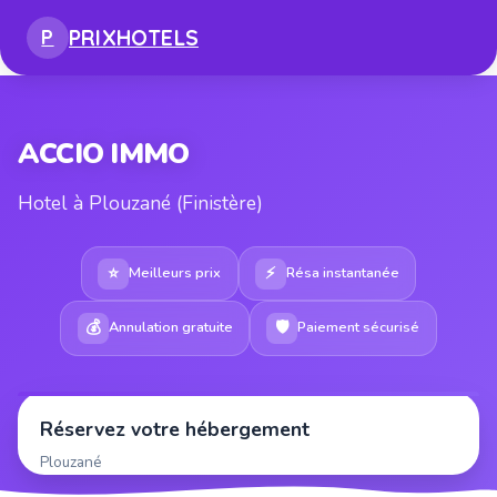
PRIX
HOTELS
P
ACCIO IMMO
Hotel à Plouzané (Finistère)
⭐
⚡
Meilleurs prix
Résa instantanée
💰
🛡
Annulation gratuite
Paiement sécurisé
Réservez votre hébergement
Plouzané