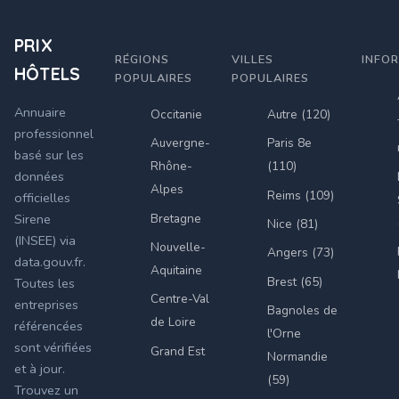
PRIX
RÉGIONS
VILLES
INFO
HÔTELS
POPULAIRES
POPULAIRES
Annuaire
Occitanie
Autre (120)
professionnel
Auvergne-
Paris 8e
basé sur les
Rhône-
(110)
données
Alpes
Reims (109)
officielles
Bretagne
Sirene
Nice (81)
(INSEE) via
Nouvelle-
Angers (73)
data.gouv.fr.
Aquitaine
Brest (65)
Toutes les
Centre-Val
entreprises
Bagnoles de
de Loire
référencées
l'Orne
sont vérifiées
Grand Est
Normandie
et à jour.
(59)
Trouvez un