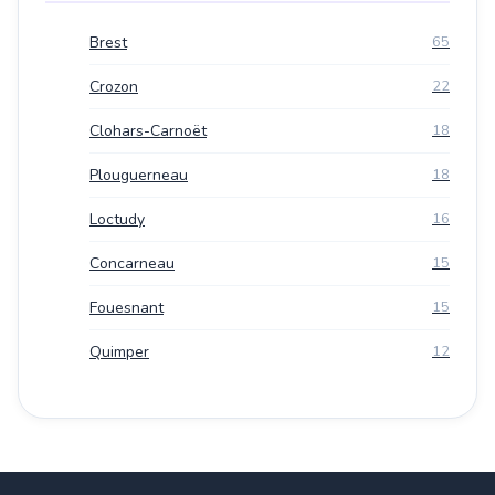
Brest
65
Crozon
22
Clohars-Carnoët
18
Plouguerneau
18
Loctudy
16
Concarneau
15
Fouesnant
15
Quimper
12