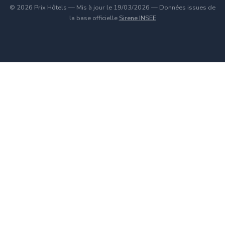
© 2026 Prix Hôtels — Mis à jour le 19/03/2026 — Données issues de
la base officielle
Sirene INSEE