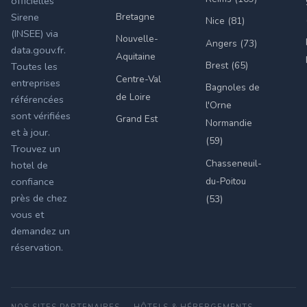
officielles
Bretagne
Sirene
Nice (81)
(INSEE) via
Nouvelle-
Angers (73)
data.gouv.fr.
Aquitaine
Brest (65)
Toutes les
Centre-Val
entreprises
Bagnoles de
de Loire
référencées
l'Orne
sont vérifiées
Grand Est
Normandie
et à jour.
(59)
Trouvez un
Chasseneuil-
hotel de
du-Poitou
confiance
près de chez
(53)
vous et
demandez un
réservation.