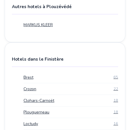
Autres hotels à Plouzévédé
MARKUS KLEER
Hotels dans le Finistère
Brest
65
Crozon
22
Clohars-Carnoët
18
Plouguerneau
18
Loctudy
16