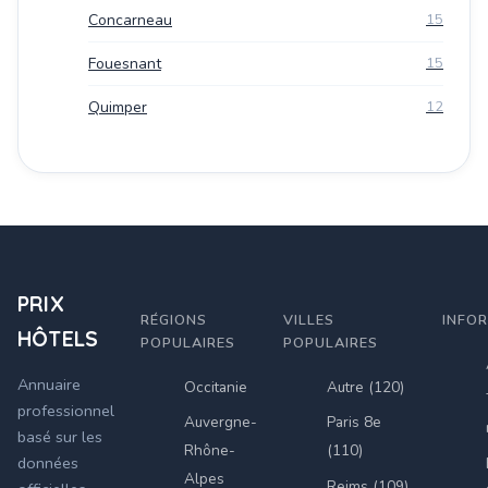
Concarneau
15
Fouesnant
15
Quimper
12
PRIX
RÉGIONS
VILLES
INFO
HÔTELS
POPULAIRES
POPULAIRES
Annuaire
Occitanie
Autre (120)
professionnel
Auvergne-
Paris 8e
basé sur les
Rhône-
(110)
données
Alpes
Reims (109)