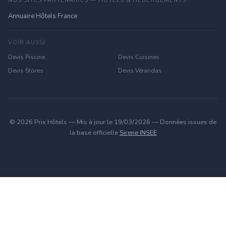
NOS SITES PARTENAIRES — HÔTELS & HÉBERGEMENTS
Annuaire Hôtels France
VOIR AUSSI
Devis Piscine
Devis Cuisines
Devis Stores
Devis Vérandas
© 2026 Prix Hôtels — Mis à jour le 19/03/2026 — Données issues de
la base officielle
Sirene INSEE