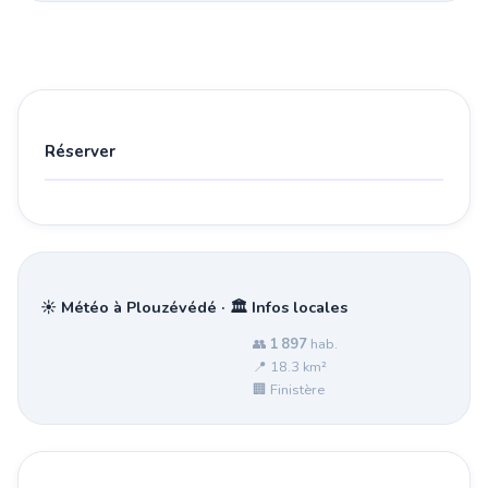
Réserver
☀️ Météo à Plouzévédé · 🏛️ Infos locales
👥
1 897
hab.
📍 18.3 km²
🏢 Finistère