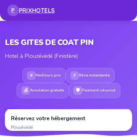
PRIX
HOTELS
P
LES GITES DE COAT PIN
Hotel à Plouzévédé (Finistère)
⭐
⚡
Meilleurs prix
Résa instantanée
💰
🛡
Annulation gratuite
Paiement sécurisé
Réservez votre hébergement
Plouzévédé