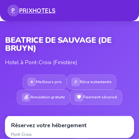
PRIX
HOTELS
P
BEATRICE DE SAUVAGE (DE
BRUYN)
Hotel à Pont-Croix (Finistère)
⭐
⚡
Meilleurs prix
Résa instantanée
💰
🛡
Annulation gratuite
Paiement sécurisé
Réservez votre hébergement
Pont-Croix