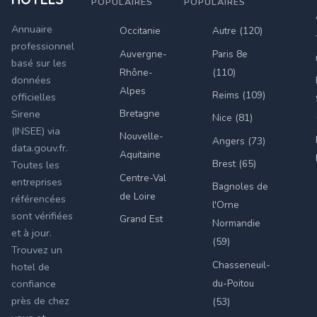
POPULAIRES
POPULAIRES
Annuaire
Occitanie
Autre (120)
professionnel
Auvergne-
Paris 8e
basé sur les
Rhône-
(110)
données
Alpes
Reims (109)
officielles
Bretagne
Sirene
Nice (81)
(INSEE) via
Nouvelle-
Angers (73)
data.gouv.fr.
Aquitaine
Brest (65)
Toutes les
Centre-Val
entreprises
Bagnoles de
de Loire
référencées
l'Orne
sont vérifiées
Grand Est
Normandie
et à jour.
(59)
Trouvez un
Chasseneuil-
hotel de
du-Poitou
confiance
près de chez
(53)