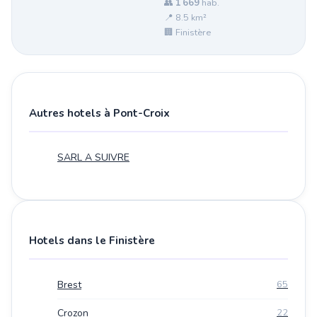
👥
1 669
hab.
📍 8.5 km²
🏢 Finistère
Autres hotels à Pont-Croix
SARL A SUIVRE
Hotels dans le Finistère
Brest
65
Crozon
22