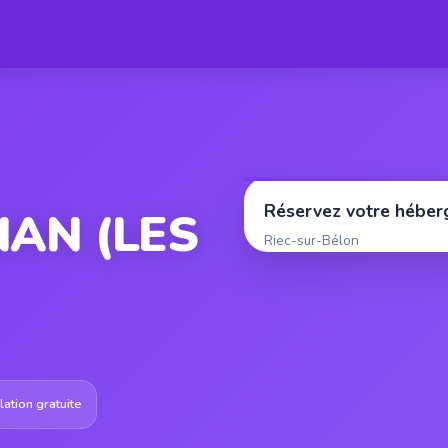
Réservez votre hébe
AN (LES
Riec-sur-Bélon
ation gratuite