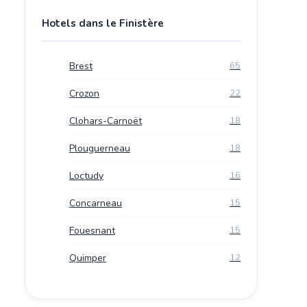
Hotels dans le Finistère
Brest
65
Crozon
22
Clohars-Carnoët
18
Plouguerneau
18
Loctudy
16
Concarneau
15
Fouesnant
15
Quimper
12