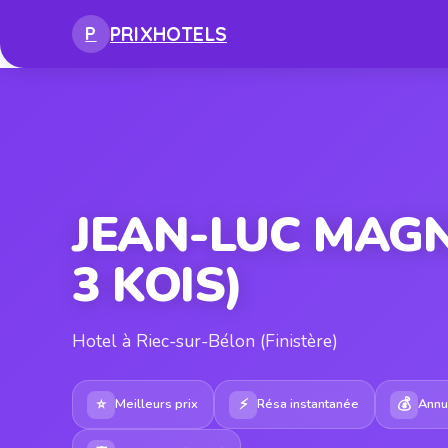
PRIX
HOTELS
P
JEAN-LUC MAGN
3 KOIS)
Hotel à Riec-sur-Bélon (Finistère)
⭐
⚡
💰
Meilleurs prix
Résa instantanée
Annul