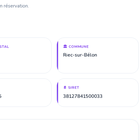
n réservation.
STAL
🏛️ COMMUNE
Riec-sur-Bélon
📄 SIRET
5
38127841500033