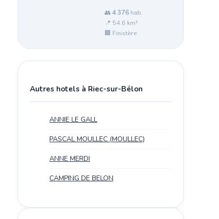
👥
4 376
hab.
📍 54.6 km²
🏢 Finistère
Autres hotels à Riec-sur-Bélon
ANNIE LE GALL
PASCAL MOULLEC (MOULLEC)
ANNE MERDI
CAMPING DE BELON