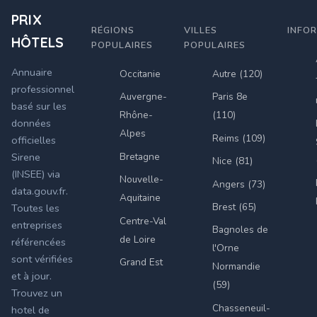
PRIX
RÉGIONS
VILLES
INFO
HÔTELS
POPULAIRES
POPULAIRES
Annuaire
Occitanie
Autre (120)
professionnel
Auvergne-
Paris 8e
basé sur les
Rhône-
(110)
données
Alpes
Reims (109)
officielles
Bretagne
Sirene
Nice (81)
(INSEE) via
Nouvelle-
Angers (73)
data.gouv.fr.
Aquitaine
Brest (65)
Toutes les
Centre-Val
entreprises
Bagnoles de
de Loire
référencées
l'Orne
sont vérifiées
Grand Est
Normandie
et à jour.
(59)
Trouvez un
Chasseneuil-
hotel de