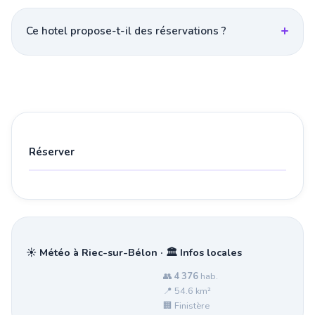
Ce hotel propose-t-il des réservations ?
Réserver
☀️ Météo à Riec-sur-Bélon · 🏛️ Infos locales
👥
4 376
hab.
📍 54.6 km²
🏢 Finistère