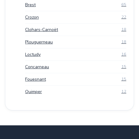
Brest
65
Crozon
22
Clohars-Carnoët
18
Plouguerneau
18
Loctudy
16
Concarneau
15
Fouesnant
15
Quimper
12