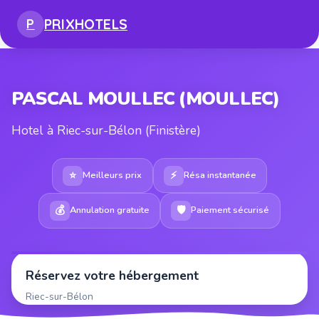
PRIX
HOTELS
P
PASCAL MOULLEC (MOULLEC)
Hotel à Riec-sur-Bélon (Finistère)
⭐
⚡
Meilleurs prix
Résa instantanée
💰
🛡
Annulation gratuite
Paiement sécurisé
Réservez votre hébergement
Riec-sur-Bélon