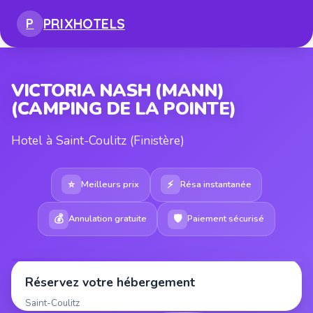
PRIX
HOTELS
P
VICTORIA NASH (MANN)
(CAMPING DE LA POINTE)
Hotel à Saint-Coulitz (Finistère)
⭐
⚡
Meilleurs prix
Résa instantanée
💰
🛡
Annulation gratuite
Paiement sécurisé
Réservez votre hébergement
Saint-Coulitz