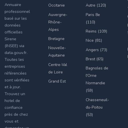
Annuaire
Occitanie
Autre (120)
professionnel
Auvergne-
Paris 8e
basé sur les
Rhône-
(110)
données
Alpes
Reims (109)
officielles
Bretagne
Sirene
Nice (81)
(INSEE) via
Nouvelle-
Angers (73)
data.gouv.fr.
Aquitaine
Brest (65)
Toutes les
Centre-Val
entreprises
Bagnoles de
de Loire
référencées
l'Orne
sont vérifiées
Grand Est
Normandie
et à jour.
(59)
Trouvez un
Chasseneuil-
hotel de
du-Poitou
confiance
près de chez
(53)
vous et