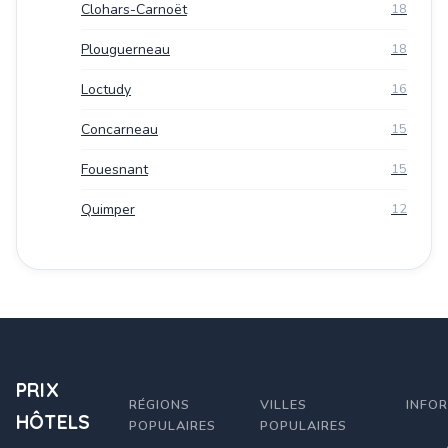
Clohars-Carnoët
18
Plouguerneau
18
Loctudy
16
Concarneau
15
Fouesnant
15
Quimper
12
PRIX
RÉGIONS
VILLES
INFO
HÔTELS
POPULAIRES
POPULAIRES