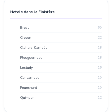
Hotels dans le Finistère
Brest
65
Crozon
22
Clohars-Carnoët
18
Plouguerneau
18
Loctudy
16
Concarneau
15
Fouesnant
15
Quimper
12