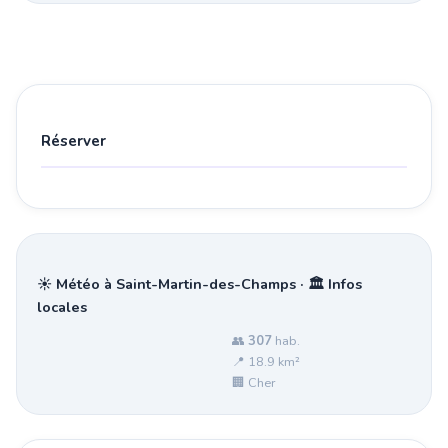
Réserver
☀️ Météo à Saint-Martin-des-Champs · 🏛️ Infos
locales
👥
307
hab.
📍 18.9 km²
🏢 Cher