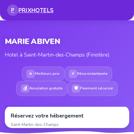
PRIX
HOTELS
P
MARIE ABIVEN
Hotel à Saint-Martin-des-Champs (Finistère)
⭐
⚡
Meilleurs prix
Résa instantanée
💰
🛡
Annulation gratuite
Paiement sécurisé
Réservez votre hébergement
Saint-Martin-des-Champs