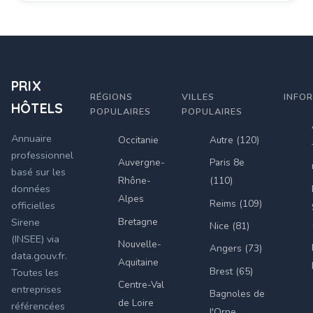
PRIX
RÉGIONS
VILLES
INFO
HÔTELS
POPULAIRES
POPULAIRES
Annuaire
Occitanie
Autre (120)
professionnel
Auvergne-
Paris 8e
basé sur les
Rhône-
(110)
données
Alpes
Reims (109)
officielles
Bretagne
Sirene
Nice (81)
(INSEE) via
Nouvelle-
Angers (73)
data.gouv.fr.
Aquitaine
Brest (65)
Toutes les
Centre-Val
entreprises
Bagnoles de
de Loire
référencées
l'Orne