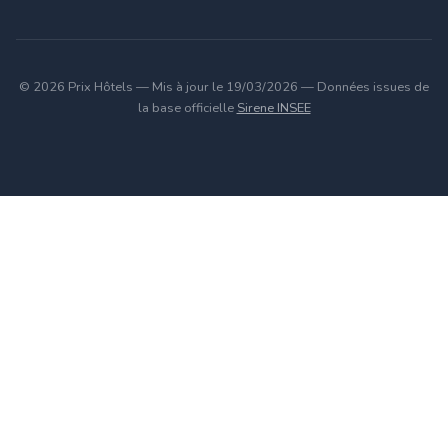
© 2026 Prix Hôtels — Mis à jour le 19/03/2026 — Données issues de
la base officielle
Sirene INSEE