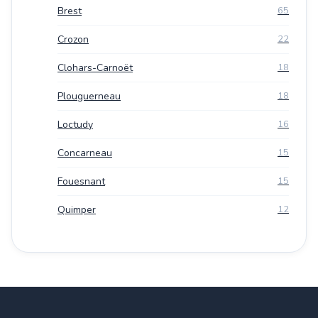
Brest
65
Crozon
22
Clohars-Carnoët
18
Plouguerneau
18
Loctudy
16
Concarneau
15
Fouesnant
15
Quimper
12