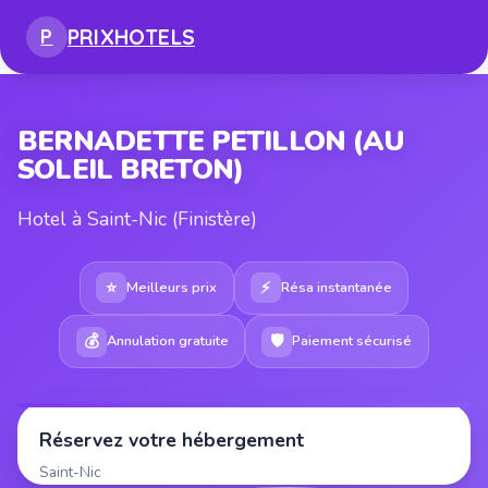
PRIX
HOTELS
P
BERNADETTE PETILLON (AU
SOLEIL BRETON)
Hotel à Saint-Nic (Finistère)
⭐
⚡
Meilleurs prix
Résa instantanée
💰
🛡
Annulation gratuite
Paiement sécurisé
Réservez votre hébergement
Saint-Nic