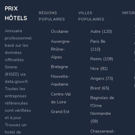
PRIX
RÉGIONS
VILLES
INFO
HÔTELS
POPULAIRES
POPULAIRES
Annuaire
Occitanie
Autre (120)
professionnel
Auvergne-
Paris 8e
basé sur les
Rhône-
(110)
données
Alpes
Reims (109)
officielles
Bretagne
Sirene
Nice (81)
(INSEE) via
Nouvelle-
Angers (73)
data.gouv.fr.
Aquitaine
Brest (65)
Toutes les
Centre-Val
entreprises
Bagnoles de
de Loire
référencées
l'Orne
sont vérifiées
Grand Est
Normandie
et à jour.
(59)
Trouvez un
Chasseneuil-
hotel de