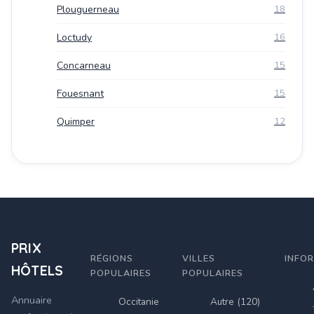
Plouguerneau
18
Loctudy
16
Concarneau
15
Fouesnant
15
Quimper
12
PRIX
RÉGIONS
VILLES
INFO
HÔTELS
POPULAIRES
POPULAIRES
Annuaire
Occitanie
Autre (120)