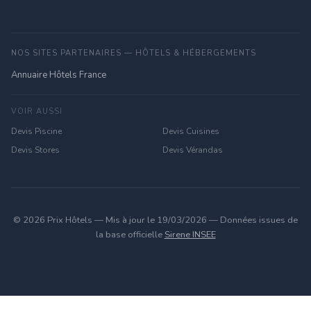
NOS SITES PARTENAIRES — HÔTELS & HÉBERGEMENTS
Annuaire Hôtels France
VOIR AUSSI
Devis Piscine
Devis Cuisines
Devis Stores
Devis Vérandas
© 2026 Prix Hôtels — Mis à jour le 19/03/2026 — Données issues de
la base officielle
Sirene INSEE