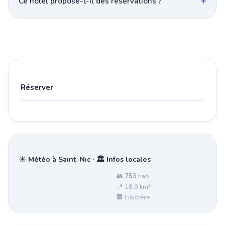
Ce hotel propose-t-il des réservations ?
Réserver
☀️ Météo à Saint-Nic · 🏛️ Infos locales
👥
753
hab.
📍 18.0 km²
🏢 Finistère