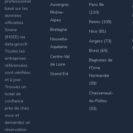
professionnel
Auvergne-
Paris 8e
basé sur les
Rhône-
(110)
données
Alpes
Reims (109)
officielles
Bretagne
Sirene
Nice (81)
(INSEE) via
Nouvelle-
Angers (73)
data.gouv.fr.
Aquitaine
Brest (65)
Toutes les
Centre-Val
entreprises
Bagnoles de
de Loire
référencées
l'Orne
sont vérifiées
Grand Est
Normandie
et à jour.
(59)
Trouvez un
Chasseneuil-
hotel de
du-Poitou
confiance
près de chez
(53)
vous et
demandez un
réservation.