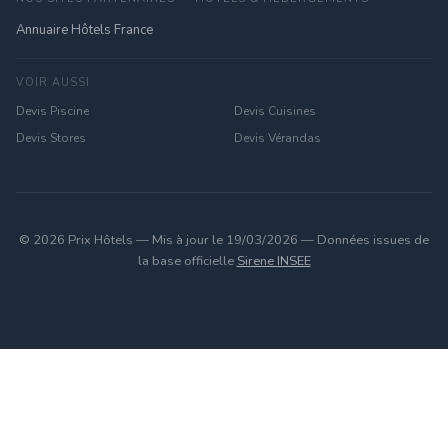
Annuaire Hôtels France
VOIR AUSSI
Devis Piscine
Devis Cuisines
Devis Stores
Devis Vérandas
© 2026 Prix Hôtels — Mis à jour le 19/03/2026 — Données issues de
la base officielle
Sirene INSEE