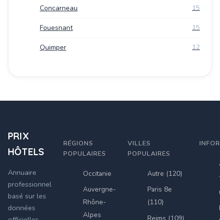
Concarneau
15
Fouesnant
15
Quimper
12
PRIX
RÉGIONS
VILLES
INFO
HÔTELS
POPULAIRES
POPULAIRES
Annuaire
Occitanie
Autre (120)
professionnel
Auvergne-
Paris 8e
basé sur les
Rhône-
(110)
données
Alpes
Reims (109)
officielles