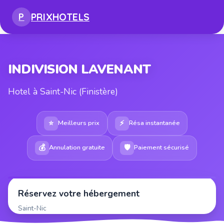
PRIX
HOTELS
P
INDIVISION LAVENANT
Hotel à Saint-Nic (Finistère)
⭐
⚡
Meilleurs prix
Résa instantanée
💰
🛡
Annulation gratuite
Paiement sécurisé
Réservez votre hébergement
Saint-Nic