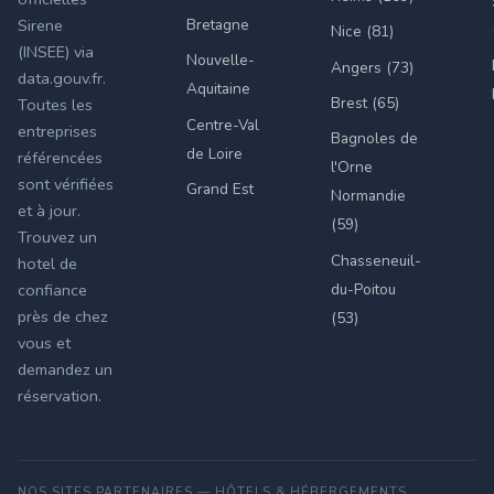
Bretagne
Sirene
Nice (81)
(INSEE) via
Nouvelle-
Angers (73)
data.gouv.fr.
Aquitaine
Brest (65)
Toutes les
Centre-Val
entreprises
Bagnoles de
de Loire
référencées
l'Orne
sont vérifiées
Grand Est
Normandie
et à jour.
(59)
Trouvez un
Chasseneuil-
hotel de
du-Poitou
confiance
près de chez
(53)
vous et
demandez un
réservation.
NOS SITES PARTENAIRES — HÔTELS & HÉBERGEMENTS