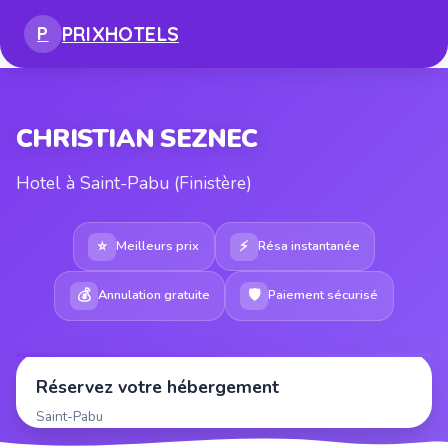
PRIX
HOTELS
P
CHRISTIAN SEZNEC
Hotel à Saint-Pabu (Finistère)
⭐
⚡
Meilleurs prix
Résa instantanée
💰
🛡
Annulation gratuite
Paiement sécurisé
Réservez votre hébergement
Saint-Pabu