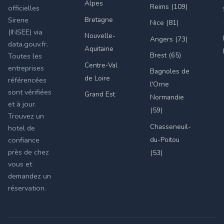
Alpes
Reims (109)
officielles
Bretagne
Sirene
Nice (81)
(INSEE) via
Nouvelle-
Angers (73)
data.gouv.fr.
Aquitaine
Brest (65)
Toutes les
Centre-Val
entreprises
Bagnoles de
de Loire
référencées
l'Orne
sont vérifiées
Grand Est
Normandie
et à jour.
(59)
Trouvez un
Chasseneuil-
hotel de
du-Poitou
confiance
près de chez
(53)
vous et
demandez un
réservation.