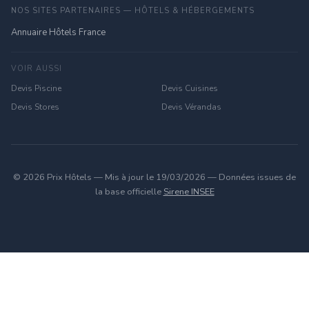
NOS SITES PARTENAIRES — HÔTELS & HÉBERGEMENTS
Annuaire Hôtels France
VOIR AUSSI
Devis Piscine
Devis Cuisines
Devis Stores
Devis Vérandas
© 2026 Prix Hôtels — Mis à jour le 19/03/2026 — Données issues de
la base officielle
Sirene INSEE