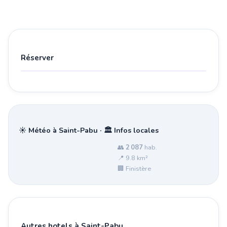
Réserver
☀️ Météo à Saint-Pabu · 🏛️ Infos locales
👥
2 087
hab.
📍 9.8 km²
🏢 Finistère
Autres hotels à Saint-Pabu