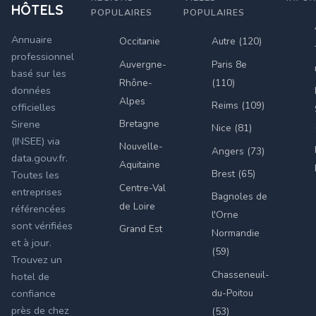
HÔTELS
POPULAIRES
POPULAIRES
Annuaire
Occitanie
Autre (120)
professionnel
Auvergne-
Paris 8e
basé sur les
Rhône-
(110)
données
Alpes
Reims (109)
officielles
Bretagne
Sirene
Nice (81)
(INSEE) via
Nouvelle-
Angers (73)
data.gouv.fr.
Aquitaine
Brest (65)
Toutes les
Centre-Val
entreprises
Bagnoles de
de Loire
référencées
l'Orne
sont vérifiées
Grand Est
Normandie
et à jour.
(59)
Trouvez un
Chasseneuil-
hotel de
du-Poitou
confiance
près de chez
(53)