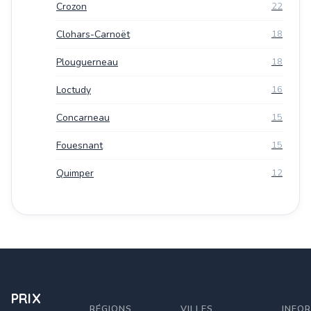
Crozon
22
Clohars-Carnoët
18
Plouguerneau
18
Loctudy
16
Concarneau
15
Fouesnant
15
Quimper
12
PRIX
RÉGIONS
VILLES
INFO