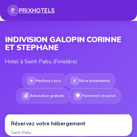
PRIX
HOTELS
P
INDIVISION GALOPIN CORINNE
ET STEPHANE
Hotel à Saint-Pabu (Finistère)
⭐
⚡
Meilleurs prix
Résa instantanée
💰
🛡
Annulation gratuite
Paiement sécurisé
Réservez votre hébergement
Saint-Pabu