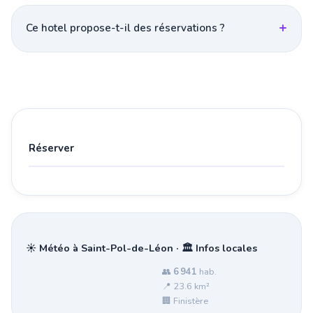
Ce hotel propose-t-il des réservations ?
Réserver
☀️ Météo à Saint-Pol-de-Léon · 🏛️ Infos locales
👥
6 941
hab.
📍 23.6 km²
🏢 Finistère