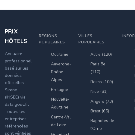
PRIX
RÉGIONS
VILLES
INFO
HÔTELS
POPULAIRES
POPULAIRES
Annuaire
Occitanie
Autre (120)
professionnel
Auvergne-
Paris 8e
basé sur les
Rhône-
(110)
données
Alpes
Reims (109)
officielles
Bretagne
Sirene
Nice (81)
(INSEE) via
Nouvelle-
Angers (73)
data.gouv.fr.
Aquitaine
Brest (65)
Toutes les
Centre-Val
entreprises
Bagnoles de
de Loire
référencées
l'Orne
sont vérifiées
Grand Est