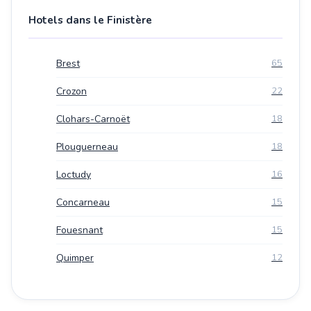
Hotels dans le Finistère
Brest
65
Crozon
22
Clohars-Carnoët
18
Plouguerneau
18
Loctudy
16
Concarneau
15
Fouesnant
15
Quimper
12