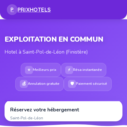
PRIX
HOTELS
P
EXPLOITATION EN COMMUN
Hotel à Saint-Pol-de-Léon (Finistère)
⭐
⚡
Meilleurs prix
Résa instantanée
💰
🛡
Annulation gratuite
Paiement sécurisé
Réservez votre hébergement
Saint-Pol-de-Léon