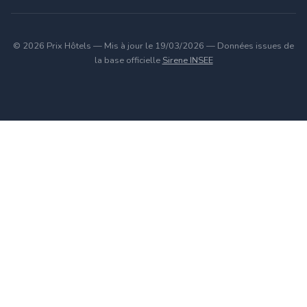
© 2026 Prix Hôtels — Mis à jour le 19/03/2026 — Données issues de
la base officielle
Sirene INSEE