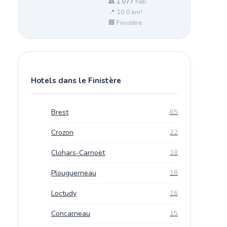
👥
1 077
hab.
📍 10.0 km²
🏢 Finistère
Hotels dans le Finistère
Brest
65
Crozon
22
Clohars-Carnoët
18
Plouguerneau
18
Loctudy
16
Concarneau
15