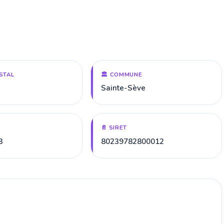
STAL
🏛️ COMMUNE
Sainte-Sève
📄 SIRET
8
80239782800012