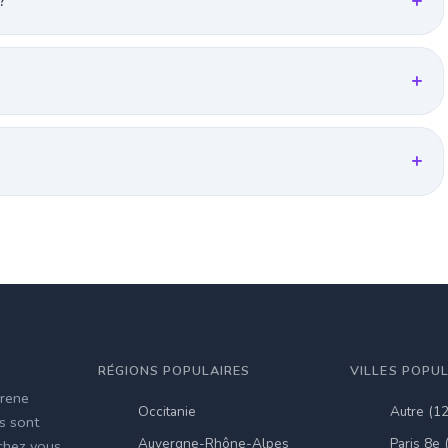
?
RÉGIONS POPULAIRES
VILLES POPU
irene
Occitanie
Autre (1
es sont
Auvergne-Rhône-Alpes
Paris 8e 
 chez vous