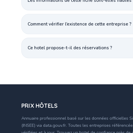
Les informations de cette fiche sont-elles fiables 
Comment vérifier l’existence de cette entreprise ?
Ce hotel propose-t-il des réservations ?
PRIX HÔTELS
Annuaire professionnel basé sur les données officielles S
(INSEE) via data.gouv.fr. Toutes les entreprises référencé
vérifiées et à jour. Trouvez un hotel de confiance près de