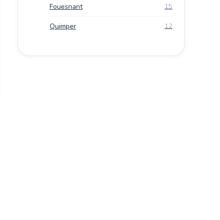
Fouesnant
15
Quimper
12