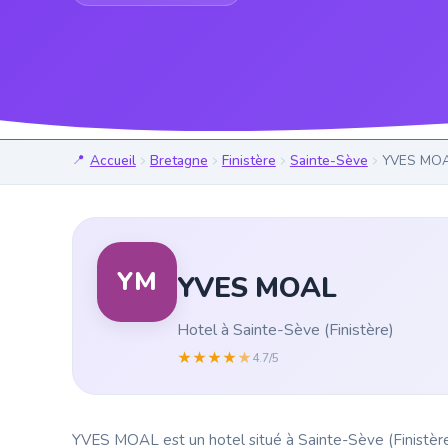
Accueil
Bretagne
Finistère
Sainte-Sève
YVES MO
YM
YVES MOAL
Hotel à Sainte-Sève (Finistère)
★
★
★
★
★
4.7/5
YVES MOAL est un hotel situé à Sainte-Sève (Finistère)