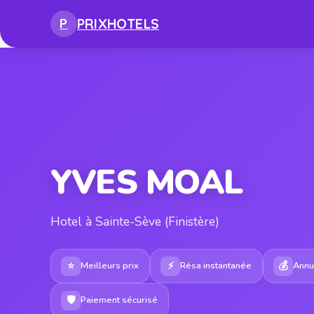
PRIX
HOTELS
P
YVES MOAL
Hotel à Sainte-Sève (Finistère)
⭐
⚡
💰
Meilleurs prix
Résa instantanée
Annul
🛡
Paiement sécurisé