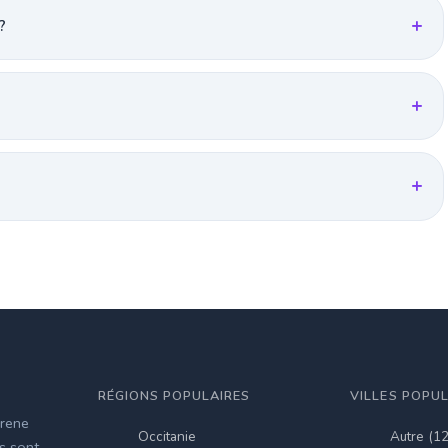
?
RÉGIONS POPULAIRES
VILLES POPU
irene
Occitanie
Autre (1
es sont