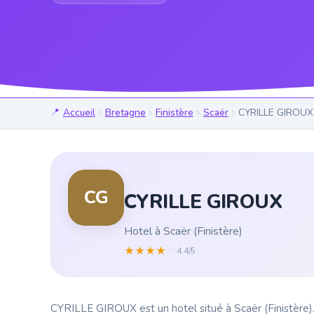
Accueil
Bretagne
Finistère
Scaër
CYRILLE GIROUX
CG
CYRILLE GIROUX
Hotel à Scaër (Finistère)
★
★
★
★
☆
4.4/5
CYRILLE GIROUX est un hotel situé à Scaër (Finistère). 