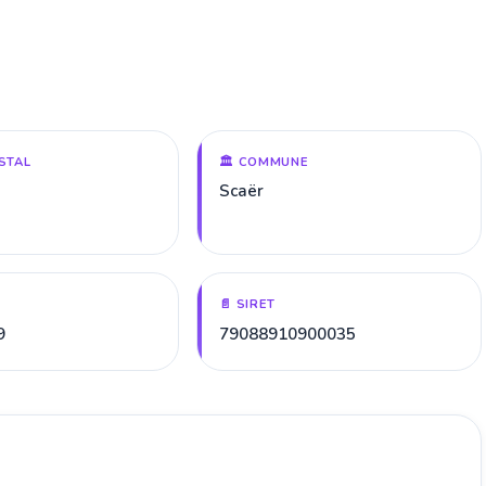
STAL
🏛️ COMMUNE
Scaër
📄 SIRET
9
79088910900035