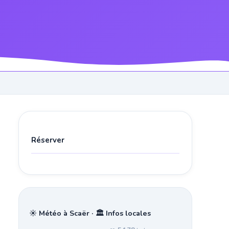
Réserver
☀️ Météo à Scaër · 🏛️ Infos locales