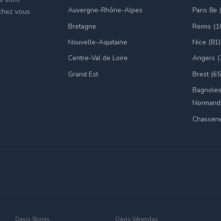
Auvergne-Rhône-Alpes
Paris 8e 
 chez vous
Bretagne
Reims (1
Nouvelle-Aquitaine
Nice (81)
Centre-Val de Loire
Angers (
Grand Est
Brest (65
Bagnoles
Normandi
Chassene
Devis Stores
Devis Vérandas