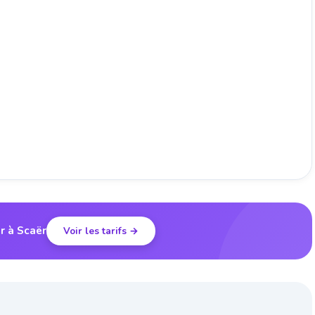
r à Scaër
Voir les tarifs →