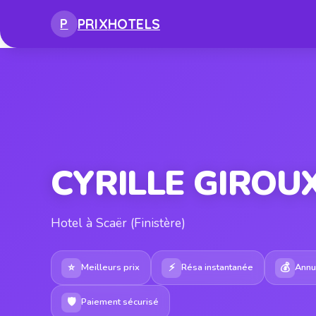
PRIX
HOTELS
P
CYRILLE GIROU
Hotel à Scaër (Finistère)
⭐
⚡
💰
Meilleurs prix
Résa instantanée
Annul
🛡
Paiement sécurisé