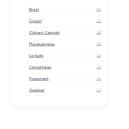
Brest
65
Crozon
22
Clohars-Carnoët
18
Plouguerneau
18
Loctudy
16
Concarneau
15
Fouesnant
15
Quimper
12