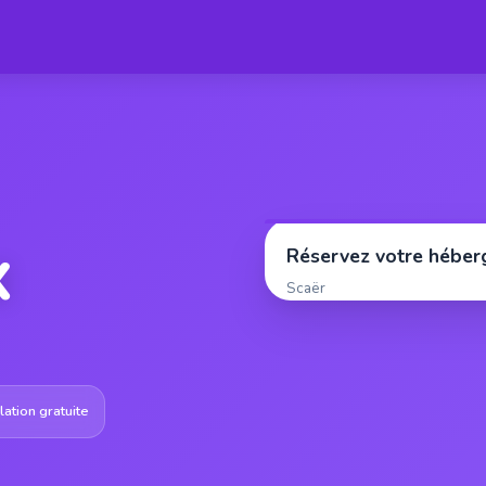
Réservez votre hébe
X
Scaër
ation gratuite