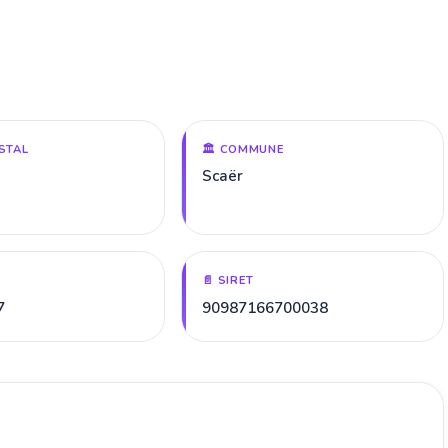
STAL
🏛️ COMMUNE
Scaër
📄 SIRET
7
90987166700038