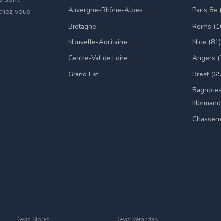
Auvergne-Rhône-Alpes
Paris 8e 
 chez vous
Bretagne
Reims (1
Nouvelle-Aquitaine
Nice (81)
Centre-Val de Loire
Angers (
Grand Est
Brest (65
Bagnoles
Normandi
Chassene
Devis Stores
Devis Vérandas