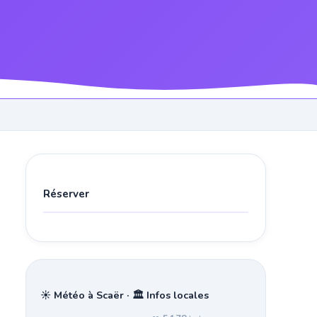
Réserver
☀️ Météo à Scaër · 🏛️ Infos locales