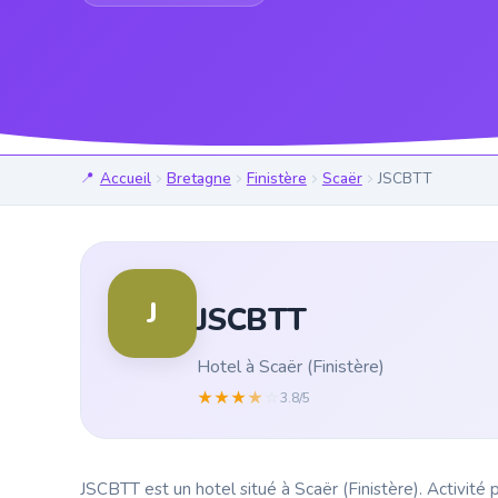
Accueil
Bretagne
Finistère
Scaër
JSCBTT
J
JSCBTT
Hotel à Scaër (Finistère)
★
★
★
★
☆
3.8/5
JSCBTT est un hotel situé à Scaër (Finistère). Activité