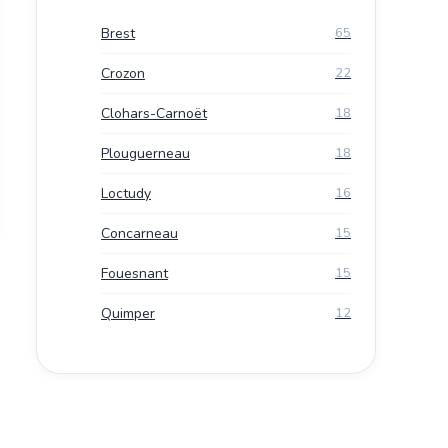
Brest
65
Crozon
22
Clohars-Carnoët
18
Plouguerneau
18
Loctudy
16
Concarneau
15
Fouesnant
15
Quimper
12