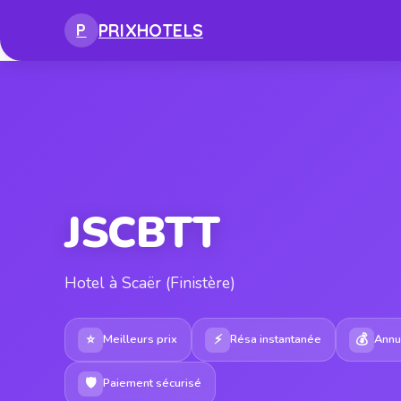
PRIX
HOTELS
P
JSCBTT
Hotel à Scaër (Finistère)
⭐
⚡
💰
Meilleurs prix
Résa instantanée
Annul
🛡
Paiement sécurisé