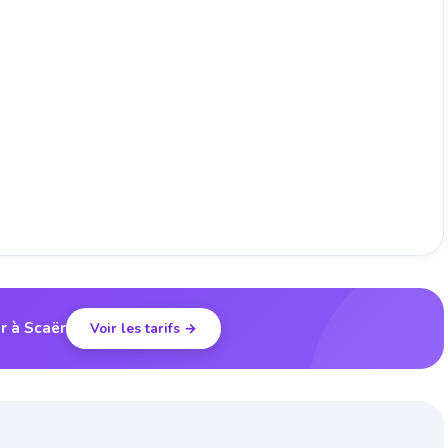
r à Scaër
Voir les tarifs →