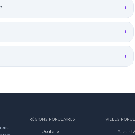
?
RÉGIONS POPULAIRES
VILLES POPU
irene
Occitanie
Autre (1
es sont