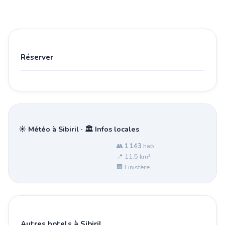
Réserver
☀️ Météo à Sibiril · 🏛️ Infos locales
👥
1 143
hab.
📍 11.5 km²
🏢 Finistère
Autres hotels à Sibiril