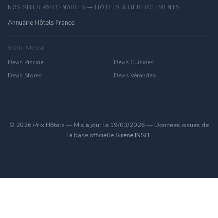
NOS SITES PARTENAIRES — HÔTELS & HÉBERGEMENTS
Annuaire Hôtels France
VOIR AUSSI
Devis Piscine
Devis Cuisines
Devis Stores
Devis Vérandas
© 2026 Prix Hôtels — Mis à jour le 19/03/2026 — Données issues de
la base officielle
Sirene INSEE