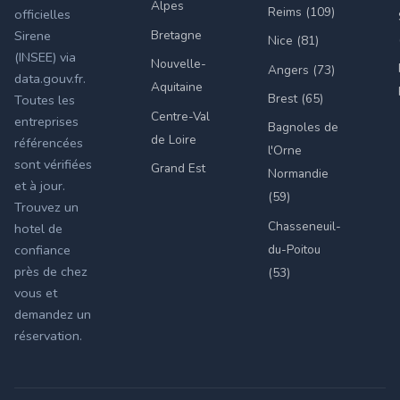
Alpes
Reims (109)
officielles
Bretagne
Sirene
Nice (81)
(INSEE) via
Nouvelle-
Angers (73)
data.gouv.fr.
Aquitaine
Brest (65)
Toutes les
Centre-Val
entreprises
Bagnoles de
de Loire
référencées
l'Orne
sont vérifiées
Grand Est
Normandie
et à jour.
(59)
Trouvez un
Chasseneuil-
hotel de
du-Poitou
confiance
près de chez
(53)
vous et
demandez un
réservation.