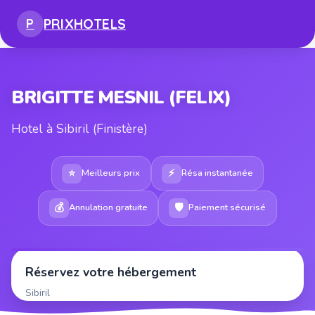
PRIX
HOTELS
P
BRIGITTE MESNIL (FELIX)
Hotel à Sibiril (Finistère)
⭐
⚡
Meilleurs prix
Résa instantanée
💰
🛡
Annulation gratuite
Paiement sécurisé
Réservez votre hébergement
Sibiril