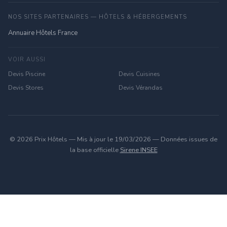
NOS SITES PARTENAIRES — HÔTELS & HÉBERGEMENTS
Annuaire Hôtels France
VOIR AUSSI
Devis Piscine
Devis Cuisines
Devis Stores
Devis Vérandas
© 2026 Prix Hôtels — Mis à jour le 19/03/2026 — Données issues de
la base officielle
Sirene INSEE