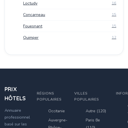
Loctudy
16
Concarneau
15
Fouesnant
15
Quimper
12
PRIX
RÉGIONS
VILLES
INFO
HÔTELS
POPULAIRES
POPULAIRES
Annuaire
Occitanie
Autre (120)
professionnel
Auvergne-
Paris 8e
basé sur les
Rhône-
(110)