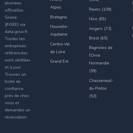
données
Alpes
Reims (109)
officielles
Bretagne
Sirene
Nice (81)
(INSEE) via
Nouvelle-
Angers (73)
data.gouv.fr.
Aquitaine
Brest (65)
Toutes les
Centre-Val
entreprises
Bagnoles de
de Loire
référencées
l'Orne
sont vérifiées
Grand Est
Normandie
et à jour.
(59)
Trouvez un
Chasseneuil-
hotel de
du-Poitou
confiance
près de chez
(53)
vous et
demandez un
réservation.