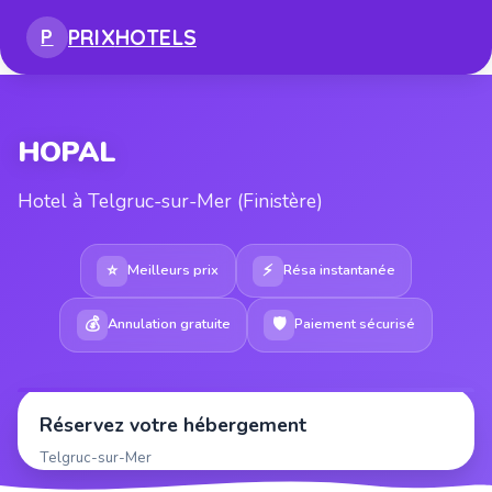
PRIX
HOTELS
P
HOPAL
Hotel à Telgruc-sur-Mer (Finistère)
⭐
⚡
Meilleurs prix
Résa instantanée
💰
🛡
Annulation gratuite
Paiement sécurisé
Réservez votre hébergement
Telgruc-sur-Mer