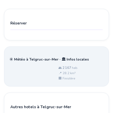
Réserver
☀️ Météo à Telgruc-sur-Mer · 🏛️ Infos locales
👥
2 167
hab.
📍 28.2 km²
🏢 Finistère
Autres hotels à Telgruc-sur-Mer