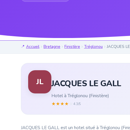
Accueil
Bretagne
Finistère
Tréglonou
JACQUES LE
JL
JACQUES LE GALL
Hotel à Tréglonou (Finistère)
★
★
★
★
☆
4.3/5
JACQUES LE GALL est un hotel situé à Tréglonou (Finist