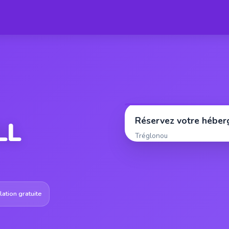
Réservez votre hébe
LL
Tréglonou
ation gratuite