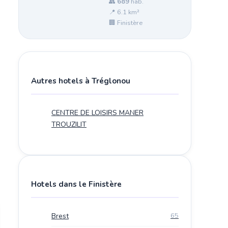
👥
689
hab.
📍 6.1 km²
🏢 Finistère
Autres hotels à Tréglonou
CENTRE DE LOISIRS MANER
TROUZILIT
Hotels dans le Finistère
Brest
65