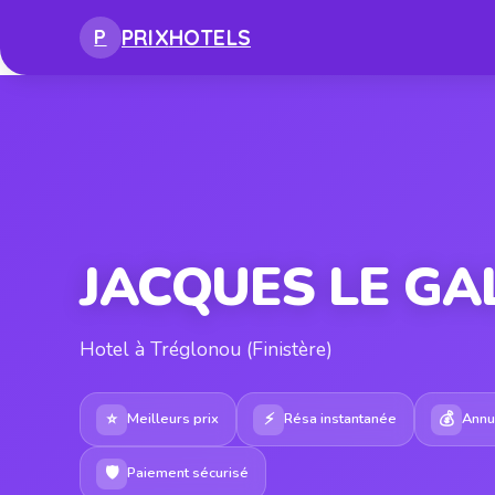
PRIX
HOTELS
P
JACQUES LE GA
Hotel à Tréglonou (Finistère)
⭐
⚡
💰
Meilleurs prix
Résa instantanée
Annul
🛡
Paiement sécurisé