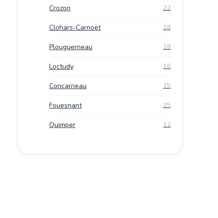
Crozon
22
Clohars-Carnoët
18
Plouguerneau
18
Loctudy
16
Concarneau
15
Fouesnant
15
Quimper
12