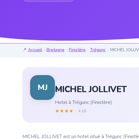
Accueil
Bretagne
Finistère
Trégunc
MICHEL JOLLI
MJ
MICHEL JOLLIVET
Hotel à Trégunc (Finistère)
★
★
★
★
☆
4.3/5
MICHEL JOLLIVET est un hotel situé à Trégunc (Finistère