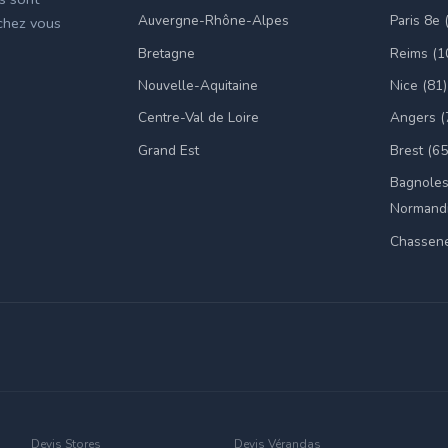
Auvergne-Rhône-Alpes
Paris 8e 
 chez vous
Bretagne
Reims (1
Nouvelle-Aquitaine
Nice (81)
Centre-Val de Loire
Angers (
Grand Est
Brest (65
Bagnoles
Normandi
Chassene
Devis Stores
Devis Vérandas