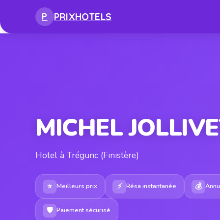
PRIX
HOTELS
P
MICHEL JOLLIV
Hotel à Trégunc (Finistère)
⭐
⚡
💰
Meilleurs prix
Résa instantanée
Annul
🛡
Paiement sécurisé