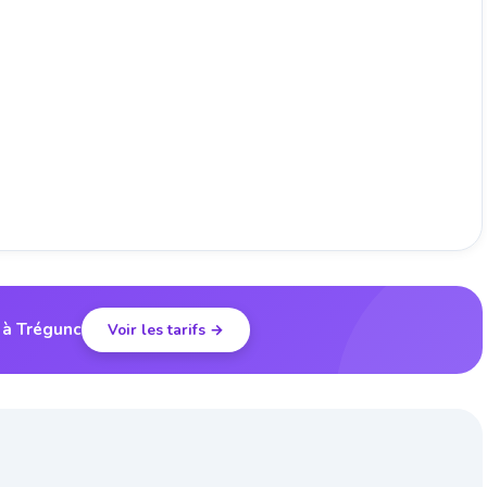
 à Trégunc
Voir les tarifs →