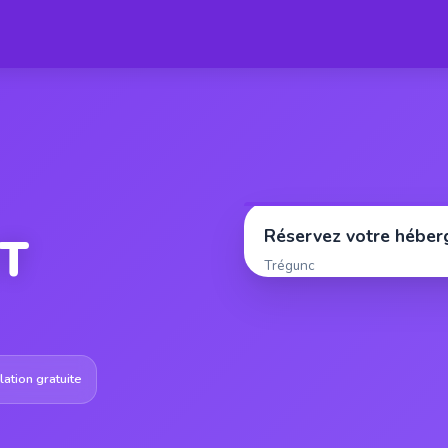
Réservez votre hébe
ET
Trégunc
ation gratuite