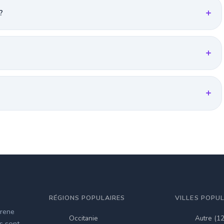
?
RÉGIONS POPULAIRES
VILLES POPU
irene
Occitanie
Autre (1
es sont