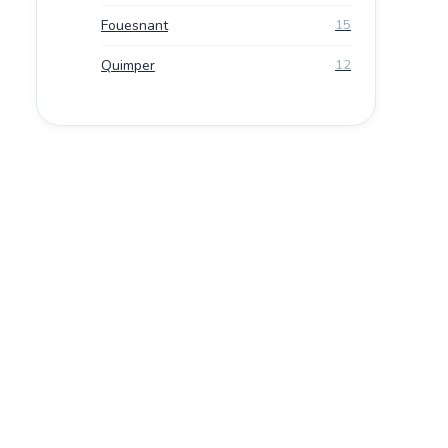
Fouesnant
15
Quimper
12