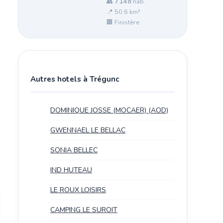
👥
7 148
hab.
📍 50.6 km²
🏢 Finistère
Autres hotels à Trégunc
DOMINIQUE JOSSE (MOCAER) (AOD)
GWENNAEL LE BELLAC
SONIA BELLEC
IND HUTEAU
LE ROUX LOISIRS
CAMPING LE SUROIT