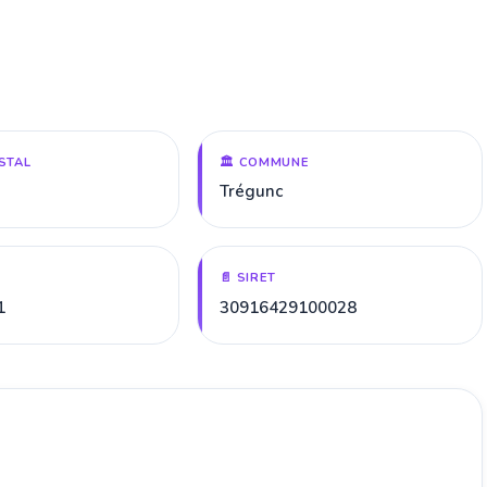
STAL
🏛️ COMMUNE
Trégunc
📄 SIRET
1
30916429100028