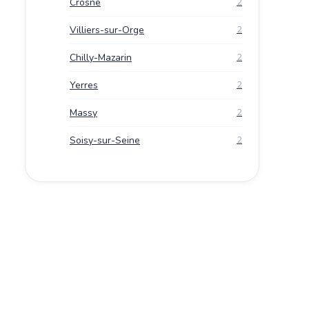
Crosne
2
Villiers-sur-Orge
2
Chilly-Mazarin
2
Yerres
2
Massy
2
Soisy-sur-Seine
2