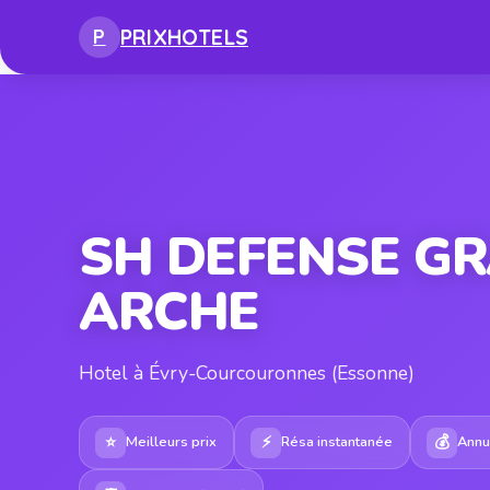
PRIX
HOTELS
P
SH DEFENSE G
ARCHE
Hotel à Évry-Courcouronnes (Essonne)
⭐
⚡
💰
Meilleurs prix
Résa instantanée
Annul