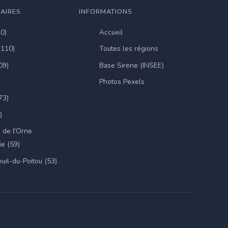
LAIRES
INFORMATIONS
20)
Accueil
(110)
Toutes les régions
09)
Base Sirene (INSEE)
Photos Pexels
73)
)
 de l'Orne
e (59)
uil-du-Poitou (53)