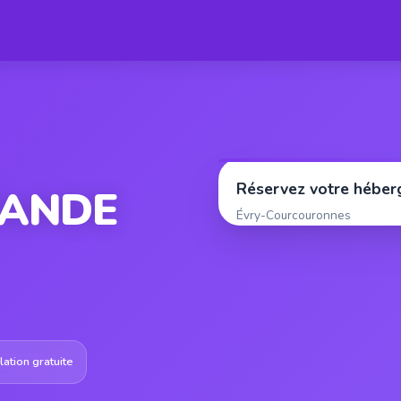
Réservez votre hébe
RANDE
Évry-Courcouronnes
ation gratuite