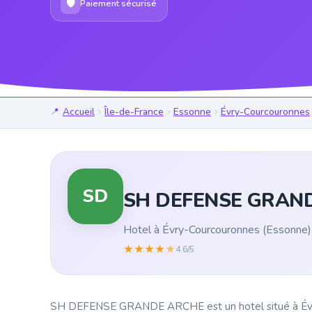
🛡
Paiement sécurisé
Accueil
Île-de-France
Essonne
Évry-Courcouronnes
SD
SH DEFENSE GRAN
Hotel à Évry-Courcouronnes (Essonne)
★
★
★
★
★
4.6/5
SH DEFENSE GRANDE ARCHE est un hotel situé à Évry-C