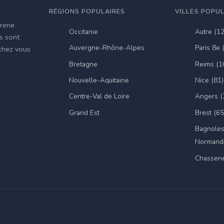
RÉGIONS POPULAIRES
VILLES POPU
irene
Occitanie
Autre (1
es sont
Auvergne-Rhône-Alpes
Paris 8e 
 chez vous
Bretagne
Reims (1
Nouvelle-Aquitaine
Nice (81)
Centre-Val de Loire
Angers (
Grand Est
Brest (65
Bagnoles
Normandi
Chassene