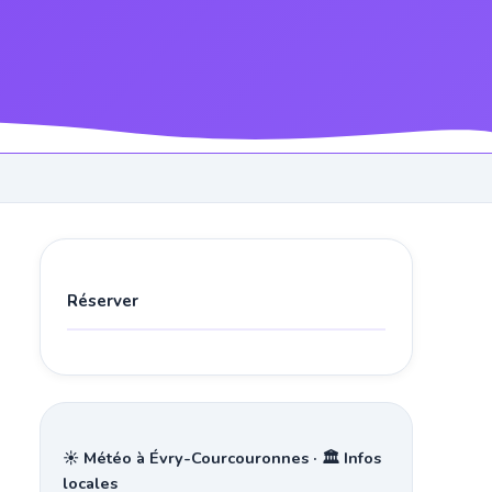
Réserver
☀️ Météo à Évry-Courcouronnes · 🏛️ Infos
locales