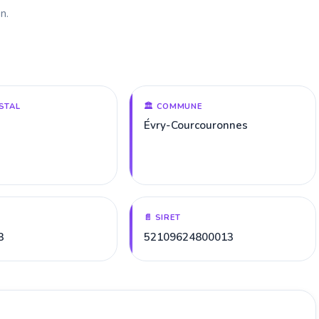
n.
STAL
🏛️ COMMUNE
Évry-Courcouronnes
📄 SIRET
8
52109624800013