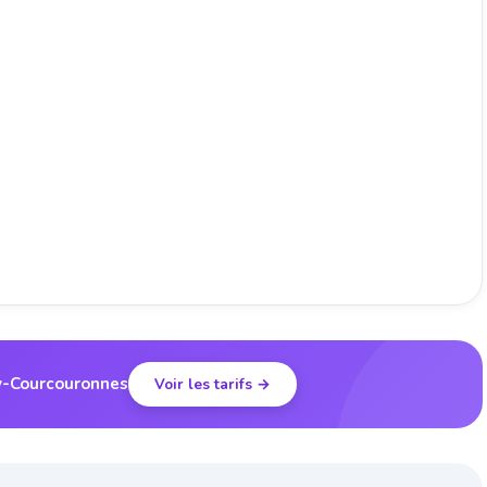
ry-Courcouronnes
Voir les tarifs →