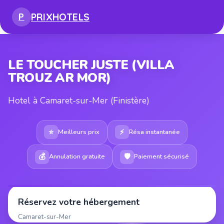
PRIX
HOTELS
P
LE TOUCHER JUSTE (VILLA
TROUZ AR MOR)
Hotel à Camaret-sur-Mer (Finistère)
⭐
⚡
Meilleurs prix
Résa instantanée
💰
🛡
Annulation gratuite
Paiement sécurisé
Réservez votre hébergement
Camaret-sur-Mer