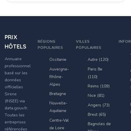
PRIX
RÉGIONS
VILLES
INFO
HÔTELS
POPULAIRES
POPULAIRES
Annuaire
Occitanie
Autre (120)
professionnel
Auvergne-
Paris 8e
basé sur les
Rhône-
(110)
données
Alpes
Reims (109)
officielles
Bretagne
Sirene
Nice (81)
(INSEE) via
Nouvelle-
Angers (73)
data.gouv.fr.
Aquitaine
Brest (65)
Toutes les
Centre-Val
entreprises
Bagnoles de
de Loire
référencées