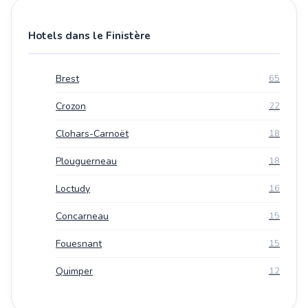
Hotels dans le Finistère
Brest
65
Crozon
22
Clohars-Carnoët
18
Plouguerneau
18
Loctudy
16
Concarneau
15
Fouesnant
15
Quimper
12