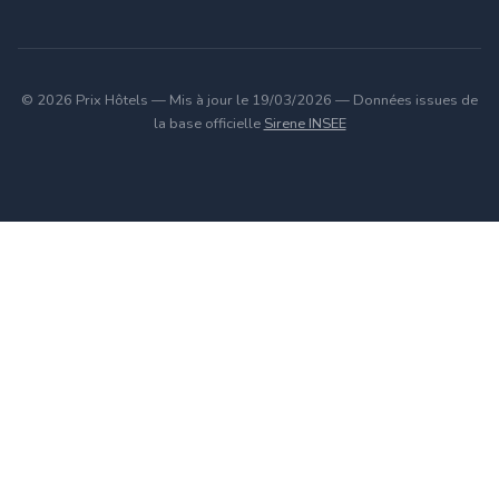
© 2026 Prix Hôtels — Mis à jour le 19/03/2026 — Données issues de
la base officielle
Sirene INSEE