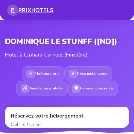
PRIX
HOTELS
P
DOMINIQUE LE STUNFF ([ND])
Hotel à Clohars-Carnoët (Finistère)
⭐
⚡
Meilleurs prix
Résa instantanée
💰
🛡
Annulation gratuite
Paiement sécurisé
Réservez votre hébergement
Clohars-Carnoët