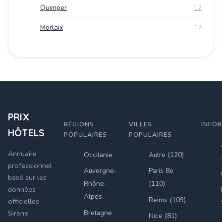
Quimper
12
Morlaix
12
PRIX
RÉGIONS
VILLES
INFO
HÔTELS
POPULAIRES
POPULAIRES
Annuaire
Occitanie
Autre (120)
professionnel
Auvergne-
Paris 8e
basé sur les
Rhône-
(110)
données
Alpes
Reims (109)
officielles
Bretagne
Sirene
Nice (81)