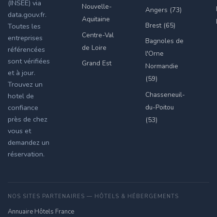
(INSEE) via
Nouvelle-
Angers (73)
data.gouv.fr.
Aquitaine
Brest (65)
Toutes les
Centre-Val
entreprises
Bagnoles de
de Loire
référencées
l'Orne
sont vérifiées
Grand Est
Normandie
et à jour.
(59)
Trouvez un
Chasseneuil-
hotel de
du-Poitou
confiance
près de chez
(53)
vous et
demandez un
réservation.
NOS SITES PARTENAIRES — HÔTELS & HÉBERGEMENTS
Annuaire Hôtels France