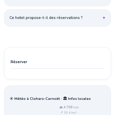
Ce hotel propose-t-il des réservations ?
Réserver
☀️ Météo à Clohars-Carnoët · 🏛️ Infos locales
👥
4 708
hab.
📍 35.4 km²