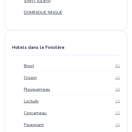
SAINT JULIEN)
DOMINIQUE RINGUE
Hotels dans le Finistère
Brest
65
Crozon
22
Plouguerneau
18
Loctudy
16
Concarneau
15
Fouesnant
15