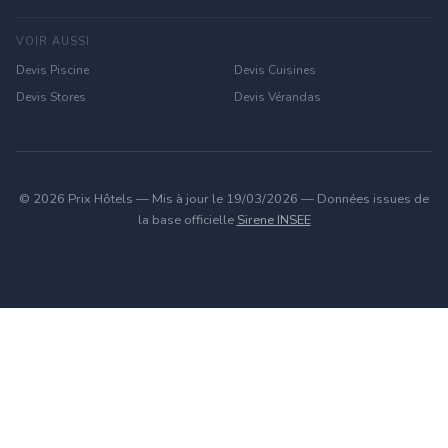
VOIR AUSSI
Devis Piscine
Devis Cuisines
Devis Stores
Devis Vérandas
© 2026 Prix Hôtels — Mis à jour le 19/03/2026 — Données issues de
la base officielle
Sirene INSEE