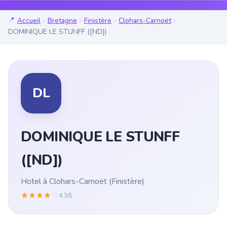
Accueil
Bretagne
Finistère
Clohars-Carnoët
DOMINIQUE LE STUNFF ([ND])
DL
DOMINIQUE LE STUNFF
([ND])
Hotel à Clohars-Carnoët (Finistère)
★
★
★
★
☆
4.3/5