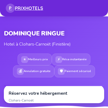
PRIX
HOTELS
P
DOMINIQUE RINGUE
Hotel à Clohars-Carnoët (Finistère)
⭐
⚡
Meilleurs prix
Résa instantanée
💰
🛡
Annulation gratuite
Paiement sécurisé
Réservez votre hébergement
Clohars-Carnoët