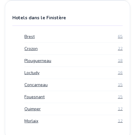
Hotels dans le Finistère
Brest
65
Crozon
22
Plouguerneau
18
Loctudy
16
Concarneau
15
Fouesnant
15
Quimper
12
Morlaix
12