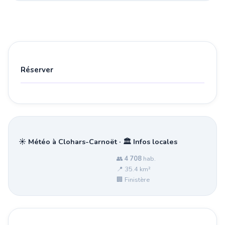
Réserver
☀️ Météo à Clohars-Carnoët · 🏛️ Infos locales
👥
4 708
hab.
📍 35.4 km²
🏢 Finistère