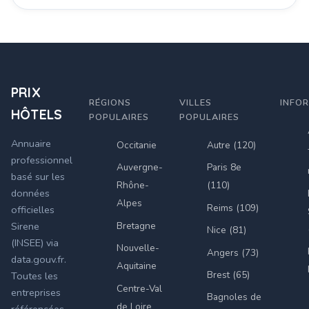
PRIX
RÉGIONS
VILLES
INFO
HÔTELS
POPULAIRES
POPULAIRES
Annuaire
Occitanie
Autre (120)
professionnel
Auvergne-
Paris 8e
basé sur les
Rhône-
(110)
données
Alpes
Reims (109)
officielles
Bretagne
Sirene
Nice (81)
(INSEE) via
Nouvelle-
Angers (73)
data.gouv.fr.
Aquitaine
Brest (65)
Toutes les
Centre-Val
entreprises
Bagnoles de
de Loire