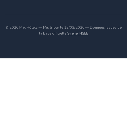
© 2026 Prix Hôtels — Mis à jour le 19/03/2026 — Données issues de
la base officielle
Sirene INSEE