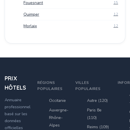
Fouesnant
15
Quimper
12
Morlaix
12
PRIX
RÉGIONS
VILLES
INFO
HÔTELS
POPULAIRES
POPULAIRES
Annuaire
Occitanie
Autre (120)
professionnel
Auvergne-
Paris 8e
basé sur les
Rhône-
(110)
données
Alpes
Reims (109)
officielles