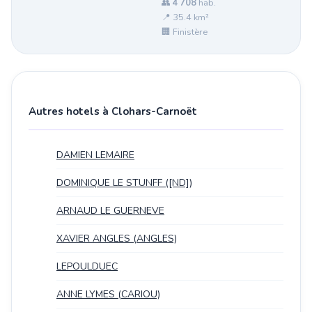
👥
4 708
hab.
📍 35.4 km²
🏢 Finistère
Autres hotels à Clohars-Carnoët
DAMIEN LEMAIRE
DOMINIQUE LE STUNFF ([ND])
ARNAUD LE GUERNEVE
XAVIER ANGLES (ANGLES)
LEPOULDUEC
ANNE LYMES (CARIOU)