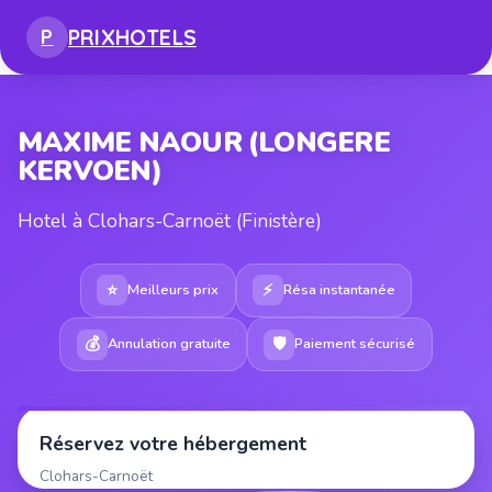
PRIX
HOTELS
P
MAXIME NAOUR (LONGERE
KERVOEN)
Hotel à Clohars-Carnoët (Finistère)
⭐
⚡
Meilleurs prix
Résa instantanée
💰
🛡
Annulation gratuite
Paiement sécurisé
Réservez votre hébergement
Clohars-Carnoët