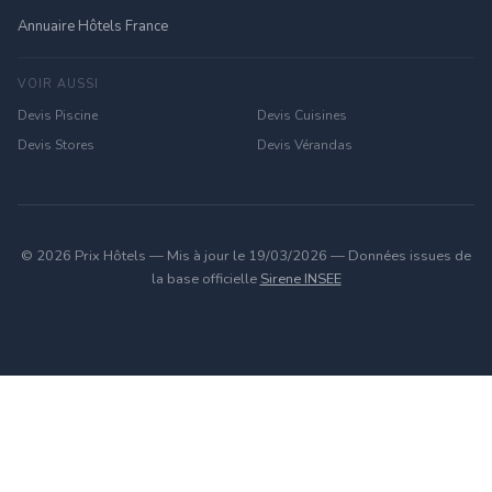
Annuaire Hôtels France
VOIR AUSSI
Devis Piscine
Devis Cuisines
Devis Stores
Devis Vérandas
© 2026 Prix Hôtels — Mis à jour le 19/03/2026 — Données issues de
la base officielle
Sirene INSEE