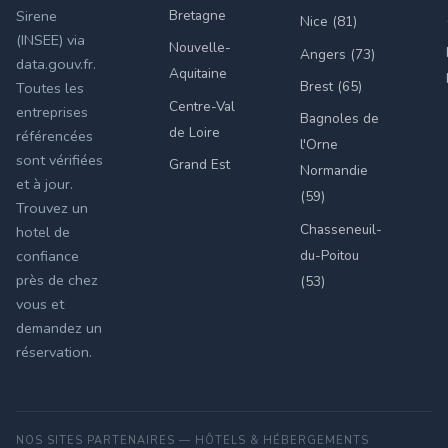
Bretagne
Sirene
Nice (81)
(INSEE) via
Nouvelle-
Angers (73)
data.gouv.fr.
Aquitaine
Brest (65)
Toutes les
Centre-Val
entreprises
Bagnoles de
de Loire
référencées
l'Orne
sont vérifiées
Grand Est
Normandie
et à jour.
(59)
Trouvez un
Chasseneuil-
hotel de
du-Poitou
confiance
près de chez
(53)
vous et
demandez un
réservation.
NOS SITES PARTENAIRES — HÔTELS & HÉBERGEMENTS